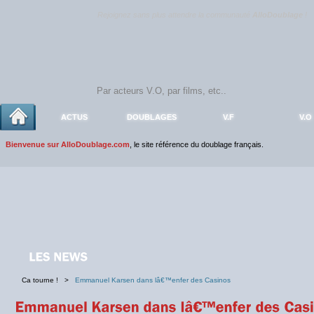
Rejoignez sans plus attendre la communauté
AlloDoublage
!
ACTUS
DOUBLAGES
V.F
V.O
Bienvenue sur AlloDoublage.com
, le site référence du doublage français.
Ca tourne ! >
Emmanuel Karsen dans lâ€™enfer des Casinos