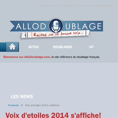
Rejoignez sans plus attendre la communauté
AlloDoublage
!
ACTUS
DOUBLAGES
V.F
Bienvenue sur AlloDoublage.com
, le site référence du doublage français.
Festivals
>
Voix d'etoiles 2014 s'affiche!