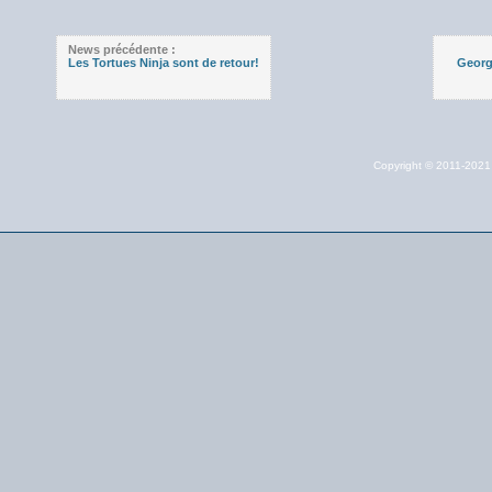
News précédente :
Les Tortues Ninja sont de retour!
Georg
Copyright © 2011-202