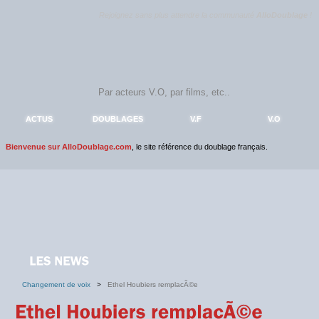
Rejoignez sans plus attendre la communauté
AlloDoublage
!
ACTUS
DOUBLAGES
V.F
V.O
Bienvenue sur AlloDoublage.com
, le site référence du doublage français.
Changement de voix
>
Ethel Houbiers remplacÃ©e