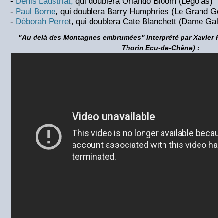
-
Denis Laustriat,
qui doublera Orlando Bloom (Legolas)
-
Paul Borne
, qui doublera Barry Humphries (Le Grand G
-
Déborah Perre
t, qui doublera Cate Blanchett (Dame Gal
"Au delà des Montagnes embrumées" interprété par Xavier 
Thorin Ecu-de-Chêne) :