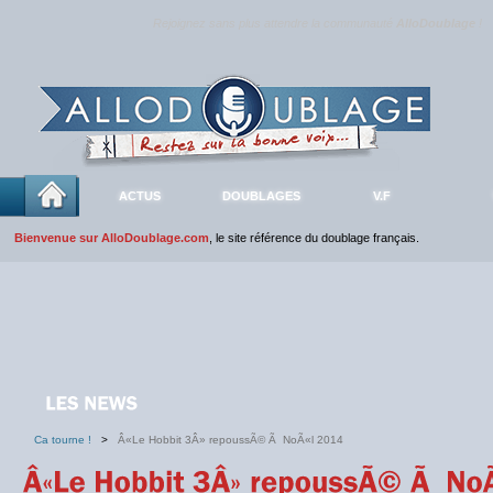
Rejoignez sans plus attendre la communauté
AlloDoublage
!
ACTUS
DOUBLAGES
V.F
Bienvenue sur AlloDoublage.com
, le site référence du doublage français.
Ca tourne !
>
Â«Le Hobbit 3Â» repoussÃ© Ã NoÃ«l 2014