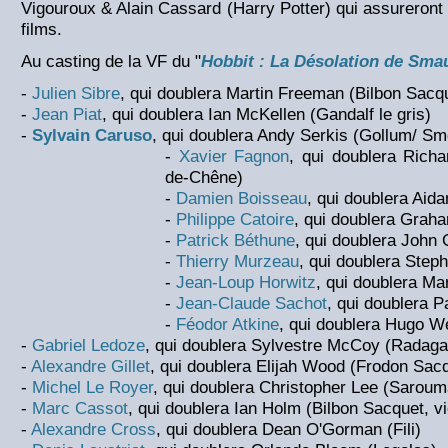
Vigouroux & Alain Cassard (Harry Potter) qui assureront 
films.
Au casting de la VF du "
Hobbit : La Désolation de Sma
-
Julien Sibre
, qui doublera Martin Freeman (Bilbon Sacqu
-
Jean Piat
, qui doublera Ian McKellen (Gandalf le gris)
-
Sylvain Caruso
, qui doublera Andy Serkis (Gollum/ Sm
-
Xavier Fagnon
, qui doublera Rich
de-Chêne)
-
Damien Boisseau
, qui doublera Aida
-
Philippe Catoire
, qui doublera Grah
-
Patrick Béthune
, qui doublera John 
-
Thierry Murzeau
, qui doublera Step
-
Jean-Loup Horwitz
, qui doublera Ma
-
Jean-Claude Sachot
, qui doublera 
-
Féodor Atkine
, qui doublera Hugo W
-
Gabriel Ledoze
, qui doublera Sylvestre McCoy (Radaga
-
Alexandre Gillet
, qui doublera Elijah Wood (Frodon Sac
-
Michel Le Royer
, qui doublera Christopher Lee (Sarou
-
Marc Cassot
, qui doublera Ian Holm (Bilbon Sacquet, v
-
Alexandre Cross
, qui doublera Dean O'Gorman (Fili)