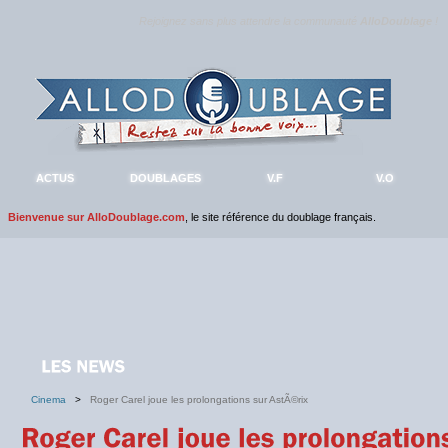
Rejoignez sans plus attendre la communauté
AlloDoublage
!
ACTUS
DOUBLAGES
V.F
V.O
Bienvenue sur AlloDoublage.com
, le site référence du doublage français.
Cinema
>
Roger Carel joue les prolongations sur AstÃ©rix