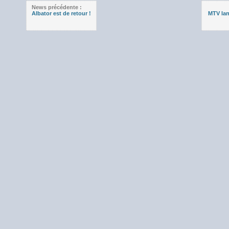
News précédente :
Albator est de retour !
MTV lan