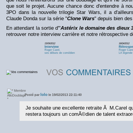
que soit le projet. Aucune chance donc d'entendre à n
3PO dans la nouvelle trilogie Star Wars, il a d'aille
Claude Donda sur la série "
Clone Wars
" depuis bien de
En attendant la sortie d'"
Astérix le domaine des dieux 
retrouver notre interview carrière et notre rétrospective 
15/09/2012
18/04/2012
Interview
Rétrospe
Roger Carel,
Roger Care
ses débuts de comédien
LA légende
lolo
Posté par
le 19/02/2013 22:11:40
Je souhaite une excellente retraite Ã M.Carel qu
restera toujours un comÃ©dien de talent extraord