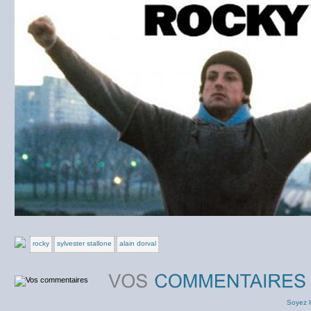
rocky
sylvester stallone
alain dorval
Soyez l