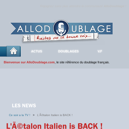
Rejoignez sans plus attendre la communauté
AlloDoublage
!
ACTUS
DOUBLAGES
V.F
Bienvenue sur AlloDoublage.com
, le site référence du doublage français.
Ce soir a la TV !
>
L'Ã©talon Italien is BACK !