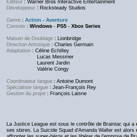
Éditeur
: Warner Bros Interactive Entertainment
Développeur
: Rocksteady Studios
Genre
:
Action
-
Aventure
Console
:
Windows
-
PS5
-
Xbox Series
Maison de Doublage
: Lionbridge
Direction Artistique
: Charles Germain
Adaptation
: Céline Echilley
Lucas Messmer
Laurent Jardin
Valérie Congy
Coordinateur langue
: Antoine Dumont
Spécialiste langue
: Jean-François Rey
Gestion du projet
: François Laisne
La Justice League est sous le contrôle de Brainiac qui a
ses sbires. La Suicide Squad d'Amanda Waller est alors
affronter les super-héros et les libérer de l'emprise de Br