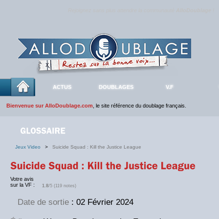
Rejoignez sans plus attendre la communauté
AlloDoublage
!
ACTUS
DOUBLAGES
V.F
Bienvenue sur AlloDoublage.com
, le site référence du doublage français.
Jeux Video
>
Suicide Squad : Kill the Justice League
Votre avis
sur la VF :
1.8
/5 (119 notes)
Date de sortie
: 02 Février 2024