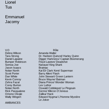
Lionel
Tua
Emmanuel
Jacomy
V.O
Rôle
Debra Wilson
Amanda Waller
Tara Strong
Dr. Harleen Quinzel/ Harley Quinn
Daniel Lapaine
Digger Harkness/ Captain Boomerang
Bumper Robinson
Floyd Lawton/ Deadshot
Somoa Joe
Nanaue/ King Shark
Jason Isaacs
Brainiac
Nolan North
Kal El/ Clark Kent/ Superman
Scott Porter
Barry Allen/ Flash
Dan White
John Stewart/ Green Lantern
Kevin Conroy
Bruce Wayne/ Batman
Zehra Fazal
Diana Prince/ Wonder Woman
Corey Burton
Lex Luthor
Nolan North
Oswald Cobblepot/ Le Pingouin
Rick Pasqualone
Gizmo/ Mikron O'Jeneus
Omono Okojie
Zalika/ Hack
Wally Wingert
Edward Nygma/ L'Homme Mystère
NC
Le Joker
AMBIANCES