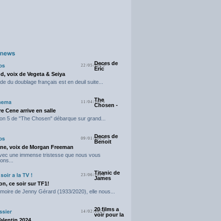
Deces de
22/05/2025
Eric
d, voix de Vegeta & Seiya
e du doublage français est en deuil suite...
The
11/04/2025
Chosen -
e Cene arrive en salle
on 5 de "The Chosen" débarque sur grand...
Deces de
09/01/2025
Benoit
ne, voix de Morgan Freeman
avec une immense tristesse que nous vous
ons...
Titanic de
23/06/2024
James
n, ce soir sur TF1!
moire de Jenny Gérard (1933/2020), elle nous...
20 films a
14/02/2024
voir pour la
Valentin 2024