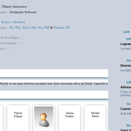
: Disney Interactive
ppeur
: Avalanche Software
:
Action
-
Aventure
Forme
:
PC
,
PS3
,
Xbox 360
,
Wii
,
PSP
&
Nitendo DS
 de Doublage
:
NC
on Artistique
:
NC
Legran
tion
:
NC
Le mond
Dernier
La sais
oody et ses amis doivent accepter leur futur incertain alors qu'Andy s'apprête à
Allema
C'est 
annonç
Camero
Patrick
Vanina
Michel
À la mé
Préjean
Pradier
Mella
Saint 