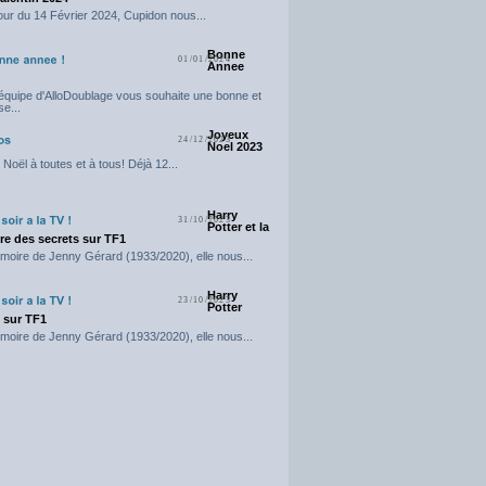
our du 14 Février 2024, Cupidon nous...
Bonne
01/01/2024
Annee
'équipe d'AlloDoublage vous souhaite une bonne et
e...
Joyeux
24/12/2023
Noel 2023
Noël à toutes et à tous! Déjà 12...
Harry
31/10/2023
Potter et la
e des secrets sur TF1
moire de Jenny Gérard (1933/2020), elle nous...
Harry
23/10/2023
Potter
t sur TF1
moire de Jenny Gérard (1933/2020), elle nous...