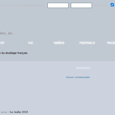
ndre la communauté
AlloDoublage
!
Mémoriser :
V.F
V.O
VIDÉOS
FESTIVALS
FAC
ce du doublage français.
03/09/2012
Aucun commentaire
 sortie
: 1er Juillet 2010