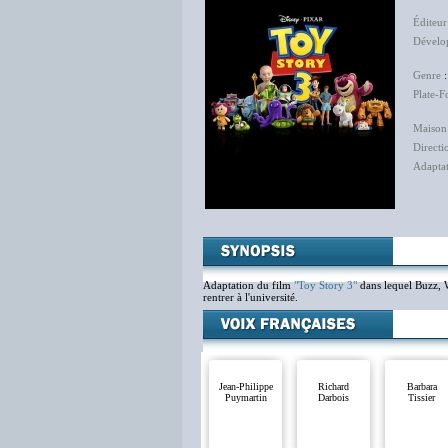
Éditeur
Dévelo
Genre
Plate-
Maison
Directi
Adapta
Adaptation du film
"Toy Story 3"
dans lequel Buzz, W
rentrer à l'université.
Jean-Philippe
Richard
Barbara
Puymartin
Darbois
Tissier