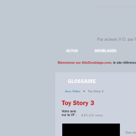
Rejoignez sans plus atte
ACTUS
DOUBLAGES
Bienvenue sur AlloDoublage.com
, le site référen
Jeux Video
>
Toy Story 3
Votre avis
sur la VF :
2.1
/5 (231 notes)
Date de