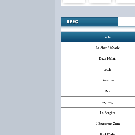
Rôle
Le Shérif Woody
Buzz l'éclair
Jessie
Bayonne
Rex
Zig-Zag
La Bergère
L'Empereur Zurg
Papi Pépite