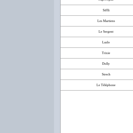
Siffli
Les Martiens
Le Sergent
Lazlo
Trixie
Dolly
Strech
Le Téléphone