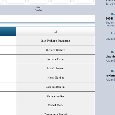
En ce j
Henri
Guybet
2024!
Toute l
heureus
V.F
Joyeux 
Jean-Philippe Puymartin
Richard Darbois
chambr
Barbara Tissier
À la mé
Patrick Préjean
revien
Henri Guybet
À la mé
Jacques Balutin
Vanina Pradier
Michel Mella
Dominique Paturel