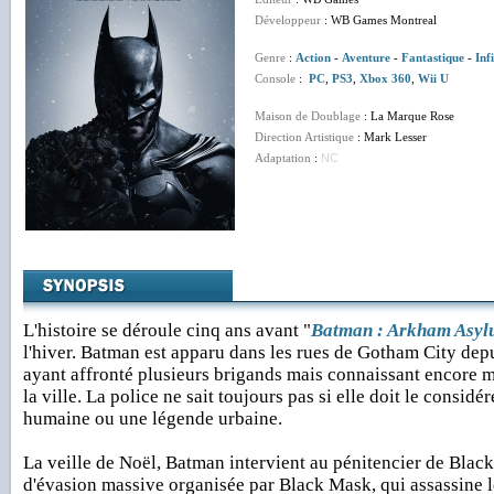
Développeur
: WB Games Montreal
Genre
:
Action
-
Aventure
-
Fantastique
-
Inf
Console
:
PC
,
PS3
,
Xbox 360
,
Wii U
Maison de Doublage
: La Marque Rose
Direction Artistique
: Mark Lesser
Adaptation
:
NC
L'histoire se déroule cinq ans avant "
Batman : Arkham Asy
l'hiver. Batman est apparu dans les rues de Gotham City depu
ayant affronté plusieurs brigands mais connaissant encore m
la ville. La police ne sait toujours pas si elle doit le consi
humaine ou une légende urbaine.
La veille de Noël, Batman intervient au pénitencier de Black
d'évasion massive organisée par Black Mask, qui assassine 