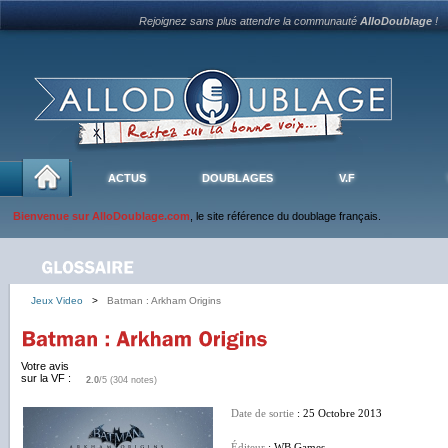
Rejoignez sans plus attendre la communauté
AlloDoublage
!
ACTUS
DOUBLAGES
V.F
Bienvenue sur AlloDoublage.com
, le site référence du doublage français.
Jeux Video
>
Batman : Arkham Origins
Votre avis
sur la VF :
2.0
/5 (304 notes)
Date de sortie
: 25 Octobre 2013
Éditeur
: WB Games