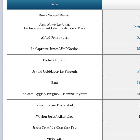
Rôle
Bruce Wayne/ Batman
Jack White/ Le Joker/
Sté
Le Joker usurpant l'identité de Black Mask
Alfred Pennyworth
Da
Le Capitaine James "
Jim
" Gordon
M
Barbara Gordon
Oswald Cobblepot/ Le Pingouin
P
Bane
Jé
Edward Nygma/ Enigma/ L'Homme Mystère
M
Roman Sionis/ Black Mask
Waylon Jones/ Killer Croc
Jervis Tetch/ Le Chapelier Fou
Vicky
Vale