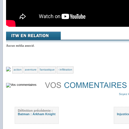
Aucun média associé.
action
aventure
fantastique
- infiltration
Soyez l
Définition précédente :
Batman : Arkham Knight
Injusti