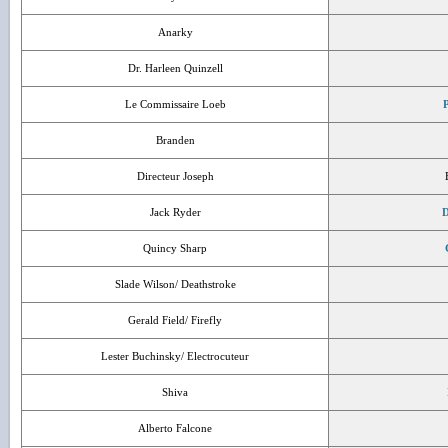
Anarky
Dr. Harleen Quinzell
Le Commissaire Loeb
P
Branden
Directeur Joseph
Jack Ryder
D
Quincy Sharp
Slade Wilson/ Deathstroke
Gerald Field/ Firefly
Lester Buchinsky/ Electrocuteur
Shiva
Alberto Falcone