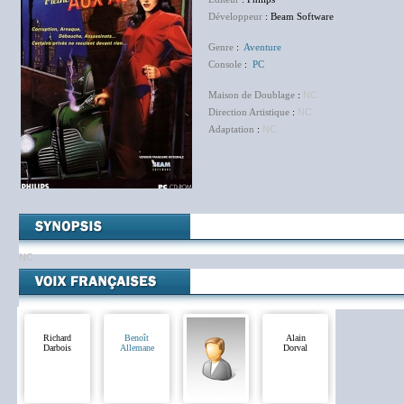
Développeur
: Beam Software
Genre
:
Aventure
Console
:
PC
Maison de Doublage
:
NC
Direction Artistique
:
NC
Adaptation
:
NC
NC
Richard
Benoît
Alain
Darbois
Allemane
Dorval