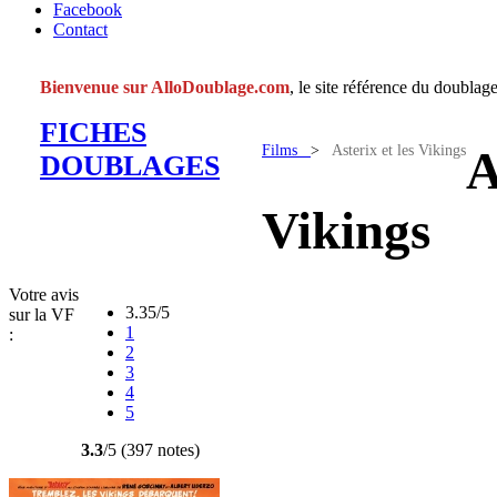
Facebook
Contact
Bienvenue sur AlloDoublage.com
, le site référence du doublage
FICHES
Films
>
Asterix et les Vikings
A
DOUBLAGES
Vikings
Votre avis
3.35/5
sur la VF
1
:
2
3
4
5
3.3
/5 (397 notes)