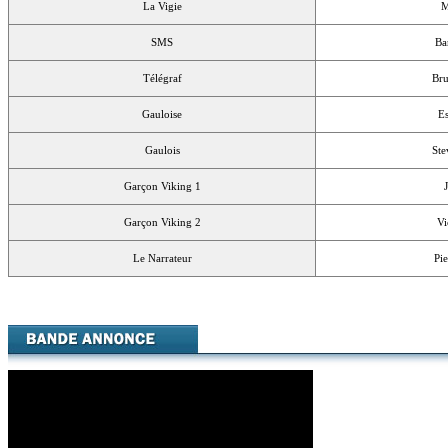
La Vigie
M
SMS
Ba
Télégraf
Bru
Gauloise
Es
Gaulois
Ste
Garçon Viking 1
Garçon Viking 2
Vi
Le Narrateur
Pie