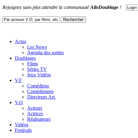
Rejoignez sans plus attendre la communauté
AlloDoublage
!
Actus
Les News
Agenda des sorties
Doublages
Films
Séries TV
Jeux Vidéos
V.F
Comédiens
Comédiennes
Directeurs Art.
V.O
Acteurs
Actrices
Réalisateurs
Vidéos
Festivals