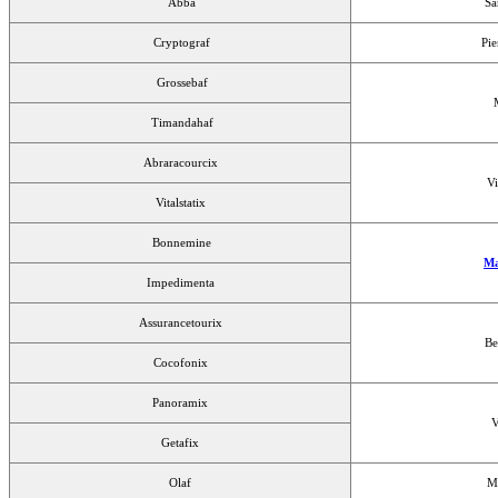
Abba
Sa
Cryptograf
Pi
Grossebaf
Timandahaf
Abraracourcix
Vi
Vitalstatix
Bonnemine
Ma
Impedimenta
Assurancetourix
Be
Cocofonix
Panoramix
V
Getafix
Olaf
M