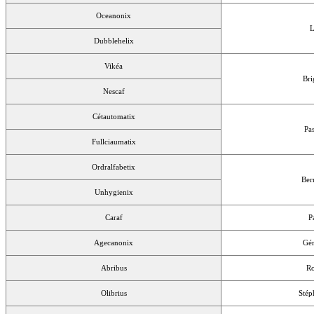
Oceanonix
L
Dubblehelix
Vikéa
Bri
Nescaf
Cétautomatix
Pa
Fullciaumatix
Ordralfabetix
Ber
Unhygienix
Caraf
P
Agecanonix
Gér
Abribus
Ro
Olibrius
Stép