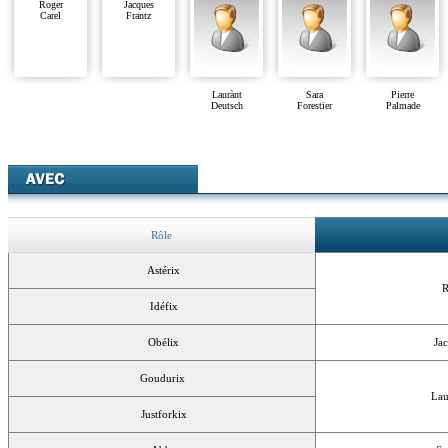
Roger
Jacques
Carel
Frantz
Laurànt
Sara
Pierre
Deutsch
Forestier
Palmade
Rôle
Astérix
R
Idéfix
Obélix
Ja
Goudurix
Lau
Justforkix