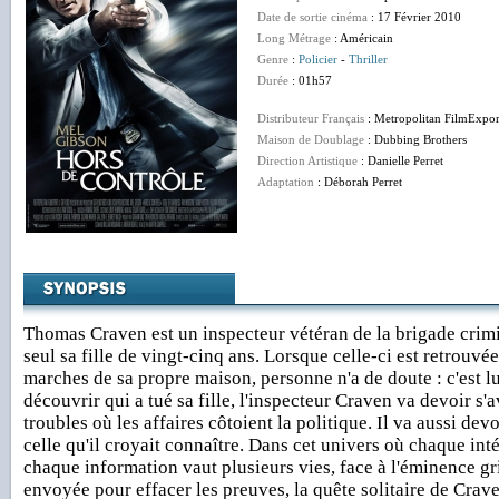
Date de sortie cinéma
: 17 Février 2010
Long Métrage
: Américain
Genre
:
Policier
-
Thriller
Durée
: 01h57
Distributeur Français
: Metropolitan FilmExpor
Maison de Doublage
: Dubbing Brothers
Direction Artistique
: Danielle Perret
Adaptation
: Déborah Perret
Thomas Craven est un inspecteur vétéran de la brigade crimi
seul sa fille de vingt-cinq ans. Lorsque celle-ci est retrouvée
marches de sa propre maison, personne n'a de doute : c'est lui
découvrir qui a tué sa fille, l'inspecteur Craven va devoir s'
troubles où les affaires côtoient la politique. Il va aussi dev
celle qu'il croyait connaître. Dans cet univers où chaque inté
chaque information vaut plusieurs vies, face à l'éminence 
envoyée pour effacer les preuves, la quête solitaire de Crav