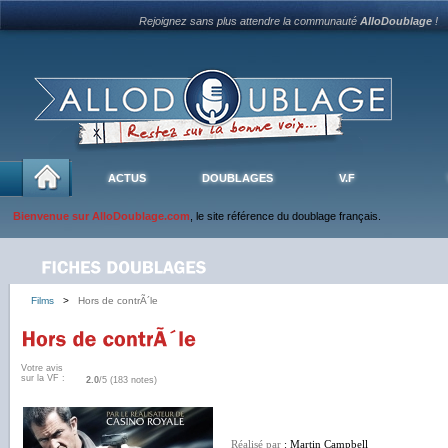
Rejoignez sans plus attendre la communauté
AlloDoublage
!
ACTUS
DOUBLAGES
V.F
Bienvenue sur AlloDoublage.com
, le site référence du doublage français.
Films
>
Hors de contrÃ´le
Votre avis
sur la VF :
2.0
/5 (183 notes)
Réalisé par
: Martin Campbell