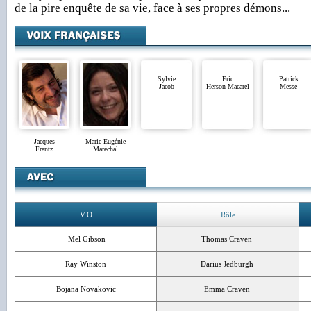
de la pire enquête de sa vie, face à ses propres démons...
Sylvie
Eric
Patrick
Jacob
Herson-Macarel
Messe
Jacques
Marie-Eugénie
Frantz
Maréchal
V.O
Rôle
Mel Gibson
Thomas Craven
Ray Winston
Darius Jedburgh
Bojana Novakovic
Emma Craven