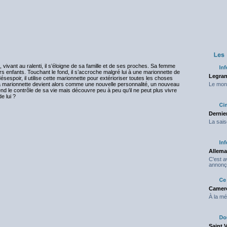
, vivant au ralenti, il s’éloigne de sa famille et de ses proches. Sa femme
urs enfants. Touchant le fond, il s’accroche malgré lui à une marionnette de
Legran
sespoir, il utilise cette marionnette pour extérioriser toutes les choses
. La marionnette devient alors comme une nouvelle personnalité, un nouveau
Le mond
prend le contrôle de sa vie mais découvre peu à peu qu’il ne peut plus vivre
e lui ?
Dernier
La sais
Allema
C'est 
annonç
Camero
À la mé
Saint 