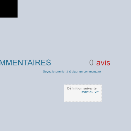
0
avis
Soyez le premier à rédiger un commentaire !
Définition suivante :
Mort ou Vif