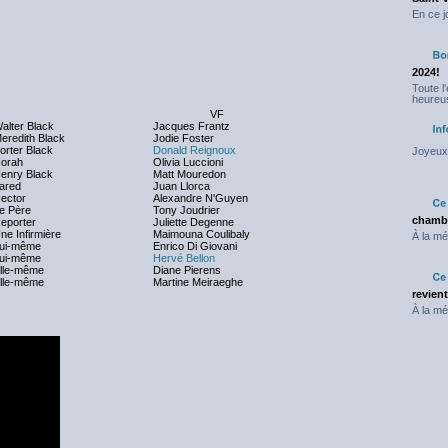
En ce j
2024!
Toute l
heureus
VF
alter Black
Jacques Frantz
eredith Black
Jodie Foster
orter Black
Donald Reignoux
Joyeux 
orah
Olivia Luccioni
enry Black
Matt Mouredon
ared
Juan Llorca
ector
Alexandre N'Guyen
e Père
Tony Joudrier
chambr
eporter
Juliette Degenne
ne Infirmière
Maimouna Coulibaly
À la mé
ui-même
Enrico Di Giovani
ui-même
Hervé Bellon
lle-même
Diane Pierens
lle-même
Martine Meiraeghe
revien
À la mé