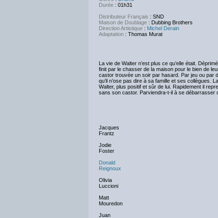
Durée
: 01h31
Distributeur Français
: SND
Maison de Doublage
: Dubbing Brothers
Direction Artistique
:
Michel Derain
Adaptation
: Thomas Murat
La vie de Walter n’est plus ce qu’elle était. Déprimé
finit par le chasser de la maison pour le bien de le
castor trouvée un soir par hasard. Par jeu ou par dé
qu’il n’ose pas dire à sa famille et ses collègues
Walter, plus positif et sûr de lui. Rapidement il re
sans son castor. Parviendra-t-il à se débarrasser d
Jacques
Frantz
Jodie
Foster
Donald
Reignoux
Olivia
Luccioni
Matt
Mouredon
Juan