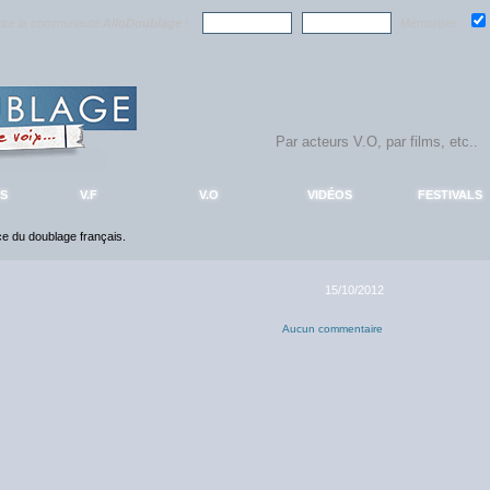
ndre la communauté
AlloDoublage
!
Mémoriser :
S
V.F
V.O
VIDÉOS
FESTIVALS
nce du doublage français.
15/10/2012
Aucun commentaire