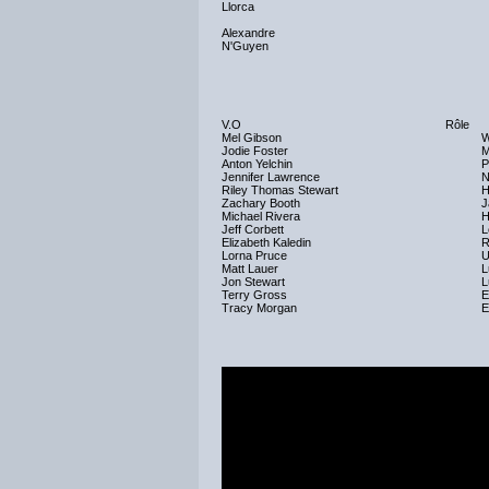
Llorca
Alexandre
N'Guyen
V.O
Rôle
Mel Gibson
W
Jodie Foster
M
Anton Yelchin
P
Jennifer Lawrence
N
Riley Thomas Stewart
H
Zachary Booth
J
Michael Rivera
H
Jeff Corbett
L
Elizabeth Kaledin
R
Lorna Pruce
U
Matt Lauer
L
Jon Stewart
L
Terry Gross
E
Tracy Morgan
E