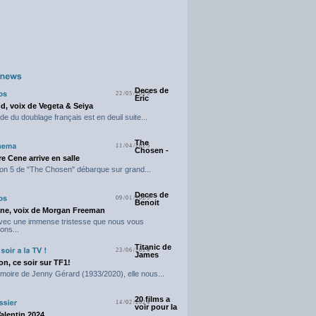
Deces de
22/05/2025
Eric
d, voix de Vegeta & Seiya
e du doublage français est en deuil suite...
The
11/04/2025
Chosen -
e Cene arrive en salle
on 5 de "The Chosen" débarque sur grand...
Deces de
09/01/2025
Benoit
ne, voix de Morgan Freeman
avec une immense tristesse que nous vous
ons...
Titanic de
23/06/2024
James
n, ce soir sur TF1!
moire de Jenny Gérard (1933/2020), elle nous...
20 films a
14/02/2024
voir pour la
Valentin 2024