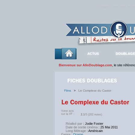
Rejoignez sans plus atte
ACTUS
DOUBLAGE
Bienvenue sur AlloDoublage.com
, le site référe
Films
>
Le Complexe du Castor
Votre avis
sur la VF :
2.1
/5 (202 notes)
Réalisé par
: Jodie Foster
Date de sortie cinéma
: 25 Mai 2011
Long Métrage
: Américain
Genre
:
Drame