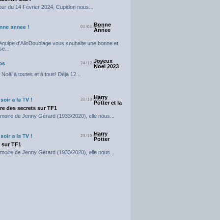
our du 14 Février 2024, Cupidon nous...
Bonne
01/01/2024
Annee
'équipe d'AlloDoublage vous souhaite une bonne et
e...
Joyeux
24/12/2023
Noel 2023
Noël à toutes et à tous! Déjà 12...
Harry
31/10/2023
Potter et la
e des secrets sur TF1
moire de Jenny Gérard (1933/2020), elle nous...
Harry
23/10/2023
Potter
t sur TF1
moire de Jenny Gérard (1933/2020), elle nous...