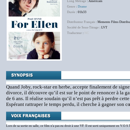
Long Métrage
: Américain
Genre
:
Drame
Durée
: 01h33
Distributeur Français
: Memento Films Distribu
Société de Sous-Titrage
: LVT
Traducteur
:
NC
Quand Joby, rock-star en herbe, accepte finalement de signer
divorce, il découvre qu’il est sur le point de renoncer à la ga
de 6 ans. Il réalise soudain qu’il n’est pas prêt à perdre cett
Espérant rattraper le temps perdu, il cherche à gagner son c
Lors de sa sortie en salle, ce film n'a pas eu droit à une VF. Il est sorti uniquement en V.O.S.