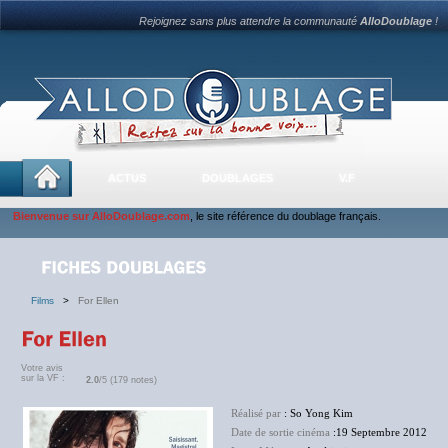
Rejoignez sans plus attendre la communauté
AlloDoublage
!
ACTUS
DOUBLAGES
V.F
Bienvenue sur AlloDoublage.com
, le site référence du doublage français.
Films
>
For Ellen
Votre avis
sur la VF :
2.0
/5 (179 notes)
Réalisé par
: So Yong Kim
Date de sortie cinéma
:19 Septembre 2012