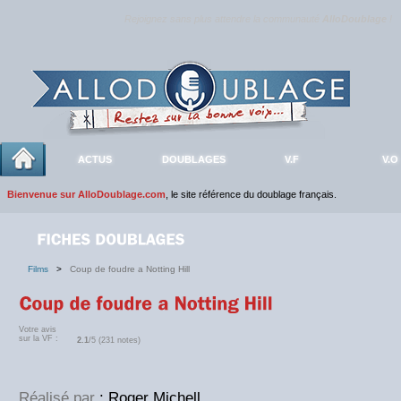
Rejoignez sans plus attendre la communauté
AlloDoublage
!
ACTUS
DOUBLAGES
V.F
V.O
Bienvenue sur AlloDoublage.com
, le site référence du doublage français.
Films
>
Coup de foudre a Notting Hill
Votre avis
sur la VF :
2.1
/5 (231 notes)
Réalisé par
: Roger Michell