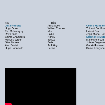
V.O
Rôle
Julia Roberts
Anna Scott
Céline Monsarr
Hugh Grant
William Thacker
Thibault De Mon
Tim McInneryny
Max
Hubert Drac
Rhys Ifans
Spike
Jean-Michel Fêt
Emma Chambers
Honey
Stéphanie Mur
Mellissa Wilson
Tessa
Maïté Monceau
Gina McKee
Bella
Juliette Degenn
Alec Baldwin
Jeff King
Gabriel Ledoze
Hugh Bonneville
Bernie
Daniel Kenigsbe