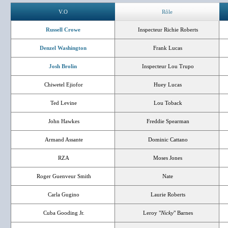
V.O
Rôle
Russell Crowe
Inspecteur Richie Roberts
Denzel Washington
Frank Lucas
Josh Brolin
Inspecteur Lou Trupo
Chiwetel Ejiofor
Huey Lucas
Ted Levine
Lou Toback
John Hawkes
Freddie Spearman
Armand Assante
Dominic Cattano
RZA
Moses Jones
Roger Guenveur Smith
Nate
Carla Gugino
Laurie Roberts
Cuba Gooding Jr.
Leroy "
Nicky
" Barnes