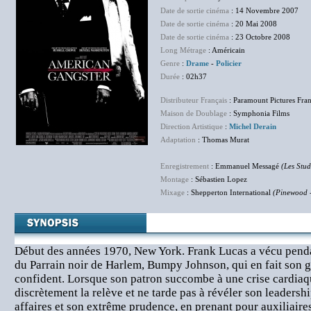
Date de sortie cinéma
: 14 Novembre 2007
Date de sortie cinéma
: 20 Mai 2008
Date de sortie cinéma
: 23 Octobre 2008
Long Métrage
: Américain
Genre
:
Drame
-
Policier
Durée
: 02h37
Distributeur Français
: Paramount Pictures Fra
Maison de Doublage
: Symphonia Films
Direction Artistique
:
Michel Derain
Adaptation
: Thomas Murat
Enregistrement
: Emmanuel Messagé
(Les Stu
Montage
: Sébastien Lopez
Mixage
: Shepperton International
(Pinewood 
Début des années 1970, New York. Frank Lucas a vécu penda
du Parrain noir de Harlem, Bumpy Johnson, qui en fait son g
confident. Lorsque son patron succombe à une crise cardiaq
discrètement la relève et ne tarde pas à révéler son leadersh
affaires et son extrême prudence, en prenant pour auxiliaires