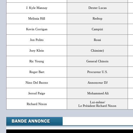
J. Kyle Manzay
Dexter Lucas
Melissia Hill
Redtop
Kevin Corrigan
Campizi
Jon Polito
Rossi
Joey Klein
Chimiste)
Ric Young
General Chinois
Roger Bart
Procureur U.S.
Nino Del Buono
Annonceur DJ
Jerrod Paige
Mohammed Ali
Lui-même/
Richard Nixon
Le Président Richard Nixon