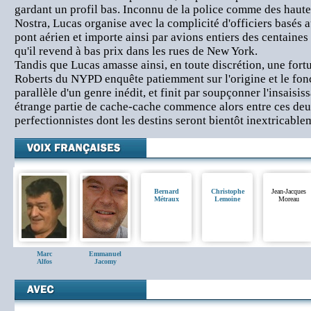
gardant un profil bas. Inconnu de la police comme des haute
Nostra, Lucas organise avec la complicité d'officiers basés 
pont aérien et importe ainsi par avions entiers des centaines
qu'il revend à bas prix dans les rues de New York.
Tandis que Lucas amasse ainsi, en toute discrétion, une fortu
Roberts du NYPD enquête patiemment sur l'origine et le fo
parallèle d'un genre inédit, et finit par soupçonner l'insaisi
étrange partie de cache-cache commence alors entre ces deux
perfectionnistes dont les destins seront bientôt inextricable
Bernard
Christophe
Jean-Jacques
Métraux
Lemoine
Moreau
Marc
Emmanuel
Alfos
Jacomy