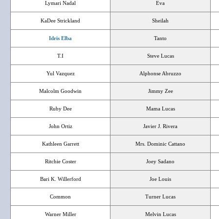
Lymari Nadal
Eva
KaDee Strickland
Sheilah
Idris Elba
Tanto
T.I
Steve Lucas
Yul Vazquez
Alphonse Abruzzo
Malcolm Goodwin
Jimmy Zee
Ruby Dee
Mama Lucas
John Ortiz
Javier J. Rivera
Kathleen Garrett
Mrs. Dominic Cattano
Ritchie Coster
Joey Sadano
Bari K. Willerford
Joe Louis
Common
Turner Lucas
Warner Miller
Melvin Lucas