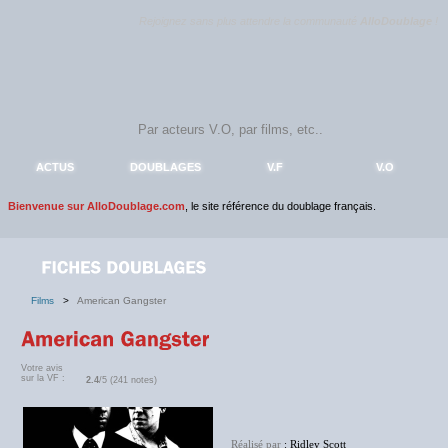
Rejoignez sans plus attendre la communauté
AlloDoublage
!
ACTUS
DOUBLAGES
V.F
V.O
Bienvenue sur AlloDoublage.com
, le site référence du doublage français.
Films
>
American Gangster
Votre avis
sur la VF :
2.4
/5 (241 notes)
Réalisé par
: Ridley Scott