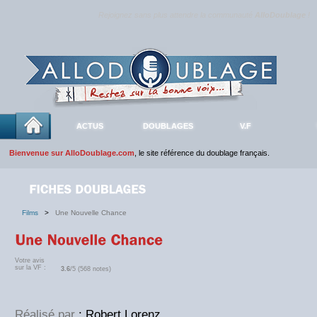
Rejoignez sans plus attendre la communauté
AlloDoublage
!
ACTUS
DOUBLAGES
V.F
Bienvenue sur AlloDoublage.com
, le site référence du doublage français.
Films
>
Une Nouvelle Chance
Votre avis
sur la VF :
3.6
/5 (568 notes)
Réalisé par
: Robert Lorenz