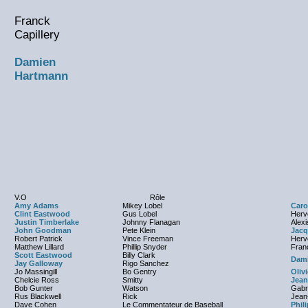
Franck
Capillery
Damien
Hartmann
V.O
Rôle
Amy Adams
Mikey Lobel
Caro
Clint Eastwood
Gus Lobel
Hervé
Justin Timberlake
Johnny Flanagan
Alex
John Goodman
Pete Klein
Jacq
Robert Patrick
Vince Freeman
Herv
Matthew Lillard
Phillip Snyder
Franc
Scott Eastwood
Billy Clark
Dam
Jay Galloway
Rigo Sanchez
Jo Massingill
Bo Gentry
Olivi
Chelcie Ross
Smitty
Jean
Bob Gunter
Watson
Gabr
Rus Blackwell
Rick
Jean
Dave Cohen
Le Commentateur de Baseball
Phil