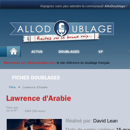
Rejoignez sans plus attendre la communauté
AlloDoublage
!
ACTUS
DOUBLAGES
V.F
Bienvenue sur AlloDoublage.com
, le site référence du doublage français.
Films
>
Lawrence d'Arabie
Votre avis
sur la VF :
3.0
/5 (293 notes)
Réalisé par:
David Lean
Date de sortie cinéma:
15 ma