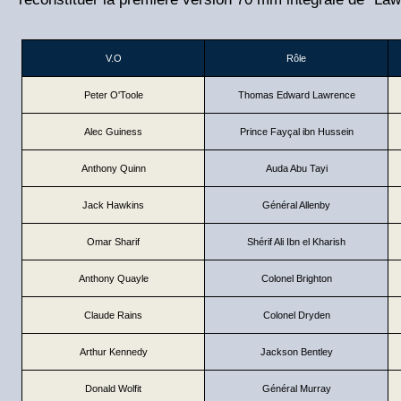
V.O
Rôle
Peter O'Toole
Thomas Edward Lawrence
Alec Guiness
Prince Fayçal ibn Hussein
Anthony Quinn
Auda Abu Tayi
Jack Hawkins
Général Allenby
Omar Sharif
Shérif Ali Ibn el Kharish
Anthony Quayle
Colonel Brighton
Claude Rains
Colonel Dryden
Arthur Kennedy
Jackson Bentley
Donald Wolfit
Général Murray