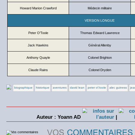
Howard Marion Crawford
Médecin militaire
VERSION LONGUE
Peter O'Toole
Thomas Edward Lawrence
Jack Hawkins
Général Allenby
Anthony Quayle
Colonel Brighton
Claude Rains
Colonel Dryden
biographique
historique
aventures
david lean
peter o\'toole
alec guiness
jea
Auteur : Yoann AD
|