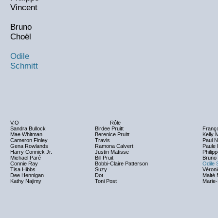
Vincent
Bruno
Choël
Odile
Schmitt
V.O
Rôle
Sandra Bullock
Birdee Pruitt
Franço
Mae Whitman
Berenice Pruitt
Kelly 
Cameron Finley
Travis
Paul N
Gena Rowlands
Ramona Calvert
Paule
Harry Connick Jr.
Justin Matisse
Philip
Michael Paré
Bill Pruit
Bruno
Connie Ray
Bobbi-Claire Patterson
Odile 
Tisa Hibbs
Suzy
Véroni
Dee Hennigan
Dot
Maité
Kathy Najimy
Toni Post
Marie