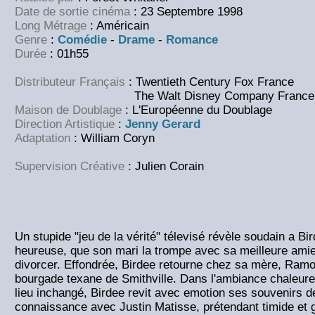
Date de sortie cinéma
: 23 Septembre 1998
Long Métrage
: Américain
Genre
:
Comédie
-
Drame
-
Romance
Durée
: 01h55
Distributeur Français
: Twentieth Century Fox France
The Walt Disney Company France
Maison de Doublage
: L'Européenne du Doublage
Direction Artistique
:
Jenny Gerard
Adaptation
: William Coryn
Supervision Créative
: Julien Corain
Un stupide "jeu de la vérité" télevisé révèle soudain a B
heureuse, que son mari la trompe avec sa meilleure amie e
divorcer. Effondrée, Birdee retourne chez sa mère, Ramon
bourgade texane de Smithville. Dans l'ambiance chaleur
lieu inchangé, Birdee revit avec emotion ses souvenirs de
connaissance avec Justin Matisse, prétendant timide et 