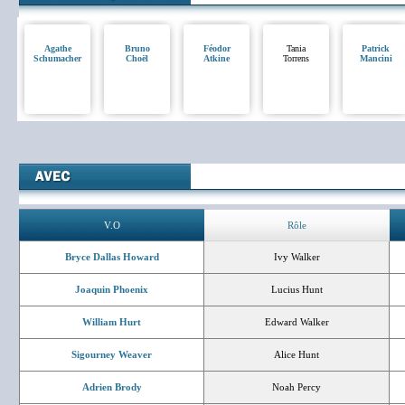
Agathe
Bruno
Féodor
Tania
Patrick
Schumacher
Choël
Atkine
Torrens
Mancini
V.O
Rôle
Bryce Dallas Howard
Ivy Walker
Joaquin Phoenix
Lucius Hunt
William Hurt
Edward Walker
Sigourney Weaver
Alice Hunt
Adrien Brody
Noah Percy