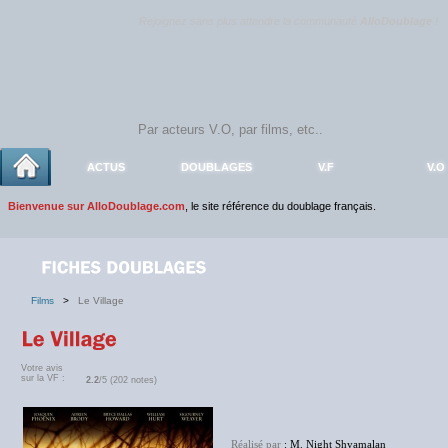
Rejoignez sans plus attendre la communauté
AlloDoublage
!
ACTUS
DOUBLAGES
V.F
V.O
Bienvenue sur AlloDoublage.com
, le site référence du doublage français.
Films
>
Le Village
Votre avis
sur la VF :
2.2
/5 (202 notes)
Réalisé par
: M. Night Shyamalan