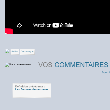
thriller
fantastique
Soyez l
Définition précédente :
Les Femmes de ses reves