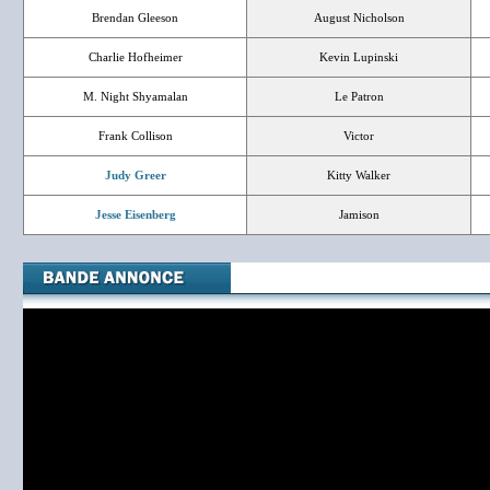
Brendan Gleeson
August Nicholson
Charlie Hofheimer
Kevin Lupinski
M. Night Shyamalan
Le Patron
Frank Collison
Victor
Judy Greer
Kitty Walker
Jesse Eisenberg
Jamison