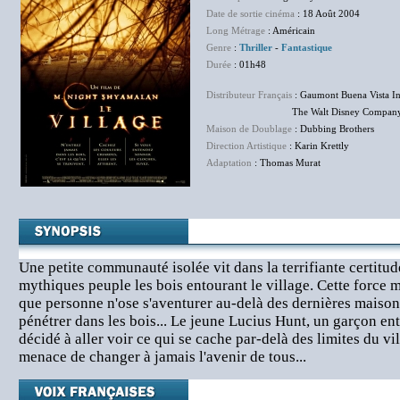
Date de sortie cinéma
: 18 Août 2004
Long Métrage
: Américain
Genre
:
Thriller
-
Fantastique
Durée
: 01h48
Distributeur Français
: Gaumont Buena Vista In
The Walt Disney Company F
Maison de Doublage
: Dubbing Brothers
Direction Artistique
: Karin Krettly
Adaptation
: Thomas Murat
Une petite communauté isolée vit dans la terrifiante certitud
mythiques peuple les bois entourant le village. Cette force 
que personne n'ose s'aventurer au-delà des dernières maison
pénétrer dans les bois... Le jeune Lucius Hunt, un garçon ent
décidé à aller voir ce qui se cache par-delà des limites du vi
menace de changer à jamais l'avenir de tous...