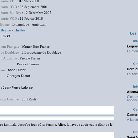
e sortie VHS
: 07 Mars 2000
e sortie DVD
: 26 Septembre 2001
 sortie Blu-Ray
: 12 Décembre 2007
e sortie VOD
: 12 Février 2016
étrage
: Britannique - Américain
:
Drame
-
Thriller
 02h39
Legran
uteur Français
: Warner Bros France
Le mond
 de Doublage
: L'Européenne du Doublage
on Artistique
: Pascale Ferran
rice Chéreau
Dernier
tion
:
Anne Dutter
La sais
rges Dutter
:
Jean-Pierre Laforce
Allema
C'est 
sion Créative
: Lori Rault
annonç
Camero
À la mé
 familiale. Jusqu'au jour où sa femme, Alice, lui avoue avoir eut le désir de le
Saint 