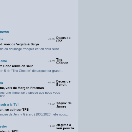
Deces de
22/05/2025
Eric
d, voix de Vegeta & Seiya
e du doublage français est en deuil suite...
The
11/04/2025
Chosen -
e Cene arrive en salle
on 5 de "The Chosen" débarque sur grand...
Deces de
09/01/2025
Benoit
ne, voix de Morgan Freeman
avec une immense tristesse que nous vous
ons...
Titanic de
23/06/2024
James
n, ce soir sur TF1!
moire de Jenny Gérard (1933/2020), elle nous...
20 films a
14/02/2024
voir pour la
Valentin 2024