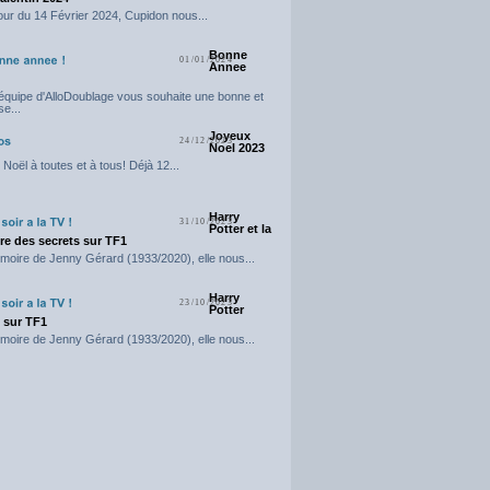
our du 14 Février 2024, Cupidon nous...
Bonne
01/01/2024
Annee
'équipe d'AlloDoublage vous souhaite une bonne et
e...
Joyeux
24/12/2023
Noel 2023
Noël à toutes et à tous! Déjà 12...
Harry
31/10/2023
Potter et la
e des secrets sur TF1
moire de Jenny Gérard (1933/2020), elle nous...
Harry
23/10/2023
Potter
t sur TF1
moire de Jenny Gérard (1933/2020), elle nous...