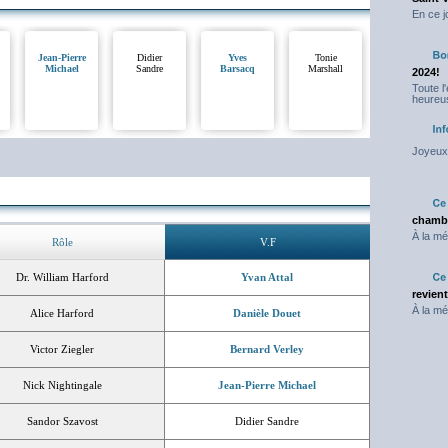
En ce j
Jean-Pierre
Didier
Yves
Tonie
Michael
Sandre
Barsacq
Marshall
2024!
Toute l
heureus
Joyeux 
chambr
À la mé
Rôle
V.F
Dr. William Harford
Yvan Attal
revien
À la mé
Alice Harford
Danièle Douet
Victor Ziegler
Bernard Verley
Nick Nightingale
Jean-Pierre Michael
Sandor Szavost
Didier Sandre