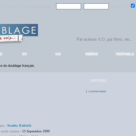
ndre la communauté
AlloDoublage
!
Mémoriser :
S
V.F
V.O
VIDÉOS
FESTIVALS
nce du doublage français.
14/07/2012
1 commentaire
 par
:
Stanley Kubrick
 sortie cinéma
: 15 Septembre 1999