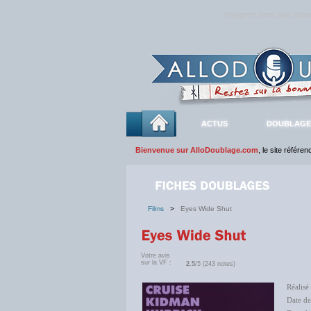
Rejoignez sans plus atte
ACTUS
DOUBLAGE
Bienvenue sur AlloDoublage.com
, le site référe
Films
>
Eyes Wide Shut
Votre avis
sur la VF :
2.5
/5 (243 notes)
Réalisé
Date de