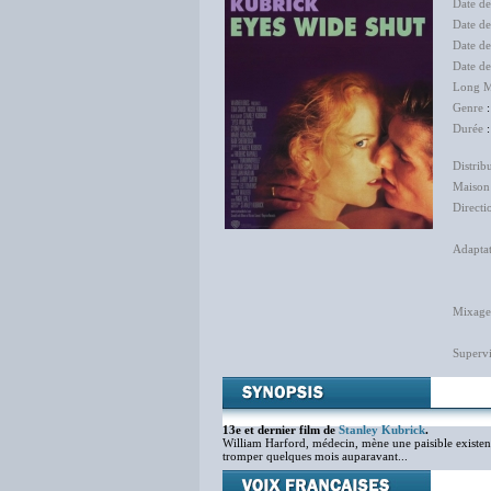
Date d
Date d
Date de
Date d
Long M
Genre
Durée
:
Distrib
Maison
Directi
Pat
Adapta
Geo
Mixage
Supervi
13e et dernier film de
Stanley Kubrick
.
William Harford, médecin, mène une paisible existence
tromper quelques mois auparavant...