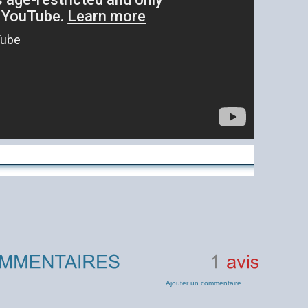
1
avis
Ajouter un commentaire