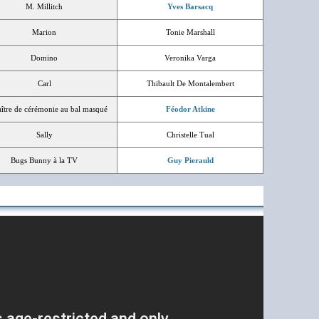
M. Millitch
Yves Barsacq
Marion
Tonie Marshall
Domino
Veronika Varga
Carl
Thibault De Montalembert
ître de cérémonie au bal masqué
Féodor Atkine
Sally
Christelle Tual
Bugs Bunny à la TV
Guy Pierauld