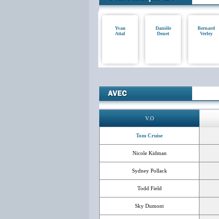
Yvan
Danièle
Bernard
Attal
Douet
Verley
V.O
Tom Cruise
Nicole Kidman
Sydney Pollack
Todd Field
Sky Dumont