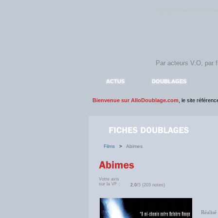
Rejoignez sans plus atte
ACTUS
DOUBLAGES
Bienvenue sur AlloDoublage.com
, le site référen
Films
>
Abimes
Votre avis
sur la VF :
2.0
/5 (203 notes)
Réalisé