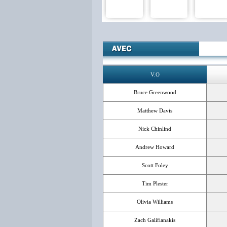
V.O
Bruce Greenwood
Matthew Davis
Nick Chinlind
Andrew Howard
Scott Foley
Tim Plester
Olivia Williams
Zach Galifianakis