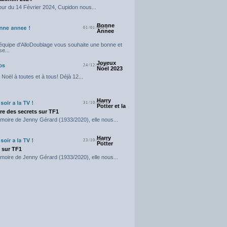
our du 14 Février 2024, Cupidon nous...
Bonne
01/01/2024
Annee
'équipe d'AlloDoublage vous souhaite une bonne et
e...
Joyeux
24/12/2023
Noel 2023
Noël à toutes et à tous! Déjà 12...
Harry
31/10/2023
Potter et la
e des secrets sur TF1
moire de Jenny Gérard (1933/2020), elle nous...
Harry
23/10/2023
Potter
t sur TF1
moire de Jenny Gérard (1933/2020), elle nous...