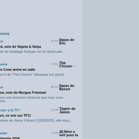
Deces de
22/05/2025
Eric
d, voix de Vegeta & Seiya
e du doublage français est en deuil suite...
The
11/04/2025
Chosen -
e Cene arrive en salle
on 5 de "The Chosen" débarque sur grand...
Deces de
09/01/2025
Benoit
ne, voix de Morgan Freeman
avec une immense tristesse que nous vous
ons...
Titanic de
23/06/2024
James
n, ce soir sur TF1!
moire de Jenny Gérard (1933/2020), elle nous...
20 films a
14/02/2024
voir pour la
Valentin 2024