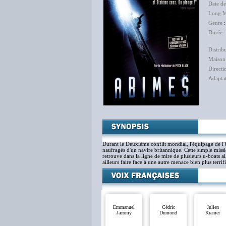
Date de
Long M
Genre
Durée
:
Distrib
Maison
Directi
Adapta
Durant le Deuxième conflit mondial, l'équipage de l'
naufragés d'un navire britannique. Cette simple miss
retrouve dans la ligne de mire de plusieurs u-boats 
ailleurs faire face à une autre menace bien plus terrifi
Emmanuel
Cédric
Julien
Jacomy
Dumond
Kramer