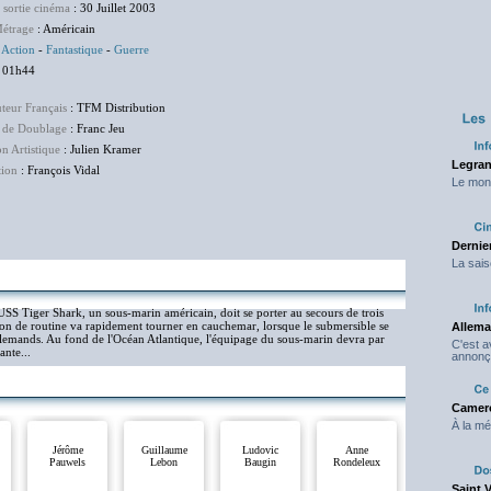
 sortie cinéma
: 30 Juillet 2003
étrage
: Américain
:
Action
-
Fantastique
-
Guerre
 01h44
uteur Français
: TFM Distribution
 de Doublage
: Franc Jeu
on Artistique
: Julien Kramer
Legran
tion
: François Vidal
Le mond
Dernier
La sais
USS Tiger Shark, un sous-marin américain, doit se porter au secours de trois
ion de routine va rapidement tourner en cauchemar, lorsque le submersible se
Allema
allemands. Au fond de l'Océan Atlantique, l'équipage du sous-marin devra par
C'est 
ante...
annonç
Camero
À la mé
Jérôme
Guillaume
Ludovic
Anne
Pauwels
Lebon
Baugin
Rondeleux
Saint 