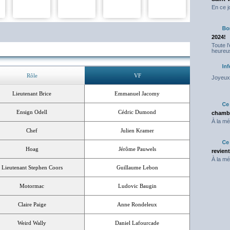
En ce j
2024!
Toute l
heureus
Rôle
VF
Joyeux 
Lieutenant Brice
Emmanuel Jacomy
Ensign Odell
Cédric Dumond
chambr
À la mé
Chef
Julien Kramer
Hoag
Jérôme Pauwels
revien
À la mé
Lieutenant Stephen Coors
Guillaume Lebon
Motormac
Ludovic Baugin
Claire Paige
Anne Rondeleux
Weird Wally
Daniel Lafourcade