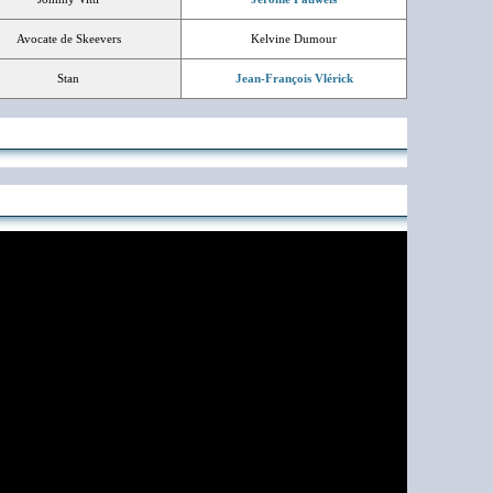
Avocate de Skeevers
Kelvine Dumour
Stan
Jean-François Vlérick