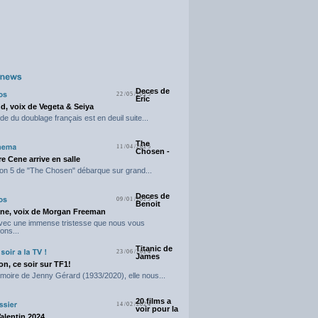
Deces de
22/05/2025
Eric
d, voix de Vegeta & Seiya
e du doublage français est en deuil suite...
The
11/04/2025
Chosen -
e Cene arrive en salle
on 5 de "The Chosen" débarque sur grand...
Deces de
09/01/2025
Benoit
ne, voix de Morgan Freeman
avec une immense tristesse que nous vous
ons...
Titanic de
23/06/2024
James
n, ce soir sur TF1!
moire de Jenny Gérard (1933/2020), elle nous...
20 films a
14/02/2024
voir pour la
Valentin 2024