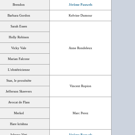
Brendon
Jérôme Pauwels
Barbara Gordon
Kelvine Dumour
Sarah Essen
Holly Robison
Vicky Vale
Anne Rondeleux
Marian Falcone
L'obstétricienne
Stan, le proxénète
Vincent Ropion
Jefferson Skeevers
Avocat de Flass
Merkel
Marc Perez
Hare krishna
Johnny Vitti
Jérôme Pauwels