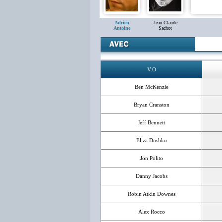
Adrien
Jean-Claude
Antoine
Sachot
V.O
Ben McKenzie
Bryan Cranston
Jeff Bennett
Eliza Dushku
Jon Polito
Danny Jacobs
Robin Atkin Downes
Alex Rocco