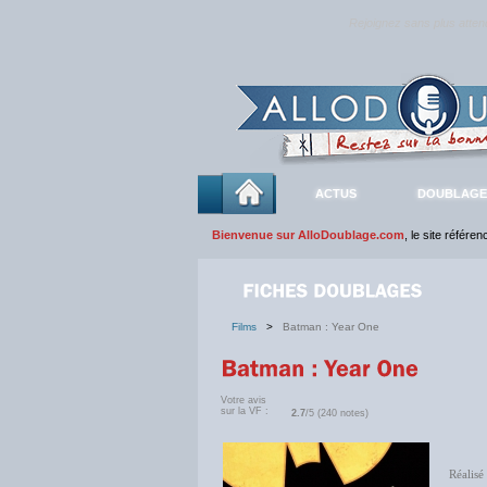
Rejoignez sans plus atte
ACTUS
DOUBLAGE
Bienvenue sur AlloDoublage.com
, le site référe
Films
>
Batman : Year One
Votre avis
sur la VF :
2.7
/5 (240 notes)
Réalisé