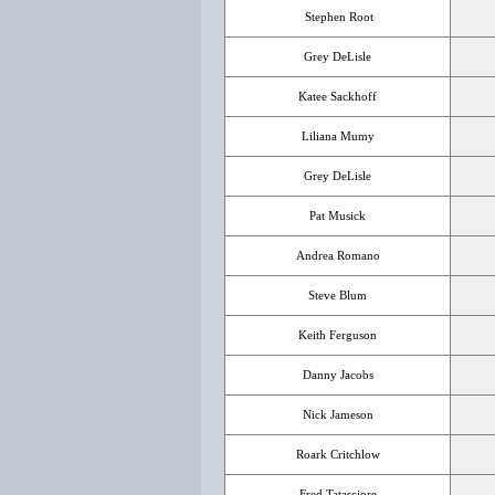
Stephen Root
Grey DeLisle
Katee Sackhoff
Liliana Mumy
Grey DeLisle
Pat Musick
Andrea Romano
Steve Blum
Keith Ferguson
Danny Jacobs
Nick Jameson
Roark Critchlow
Fred Tatasciore