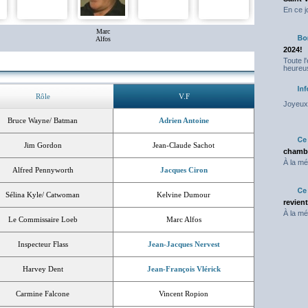
En ce j
Marc
Alfos
2024!
Toute l
heureus
Rôle
V.F
Joyeux 
Bruce Wayne/ Batman
Adrien Antoine
Jim Gordon
Jean-Claude Sachot
chambr
À la mé
Alfred Pennyworth
Jacques Ciron
Sélina Kyle/ Catwoman
Kelvine Dumour
revien
À la mé
Le Commissaire Loeb
Marc Alfos
Inspecteur Flass
Jean-Jacques Nervest
Harvey Dent
Jean-François Vlérick
Carmine Falcone
Vincent Ropion