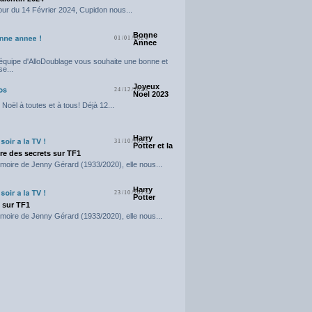
our du 14 Février 2024, Cupidon nous...
Bonne
01/01/2024
Annee
'équipe d'AlloDoublage vous souhaite une bonne et
e...
Joyeux
24/12/2023
Noel 2023
Noël à toutes et à tous! Déjà 12...
Harry
31/10/2023
Potter et la
e des secrets sur TF1
moire de Jenny Gérard (1933/2020), elle nous...
Harry
23/10/2023
Potter
t sur TF1
moire de Jenny Gérard (1933/2020), elle nous...