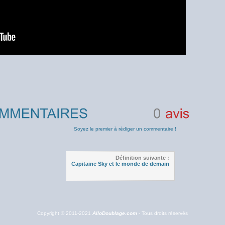
0
avis
Soyez le premier à rédiger un commentaire !
Définition suivante :
Capitaine Sky et le monde de demain
Copyright © 2011-2021
AlloDoublage.com
- Tous droits réservés