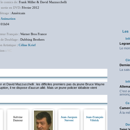
 le comics de:
Frank Miller & David Mazzucchelli
 sortie en DVD
: Février 2012
étrage
: Américain
:
Animation
: 01h04
uteur Français
: Warner Bros France
 de Doublage
: Dubbing Brothers
Legran
on Artistique
:
Céline Krief
Le mond
tion
:
NC
Dernier
La sais
er et David Mazzucchelli : les difficiles premiers pas du jeune Bruce Wayne
Allema
tion, il ne dispose d'aucun allié. Mais un jeune policier idéaliste vient
C'est 
annonç
Camero
À la mé
Kelvine
Jean-Jacques
Jean-François
Dumour
Nervest
Vlérick
Saint 