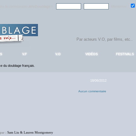
ndre la communauté
AlloDoublage
!
Mémoriser :
S
V.F
V.O
VIDÉOS
FESTIVALS
nce du doublage français.
18/06/2012
Aucun commentaire
 par
: Sam Liu & Lauren Montgomery