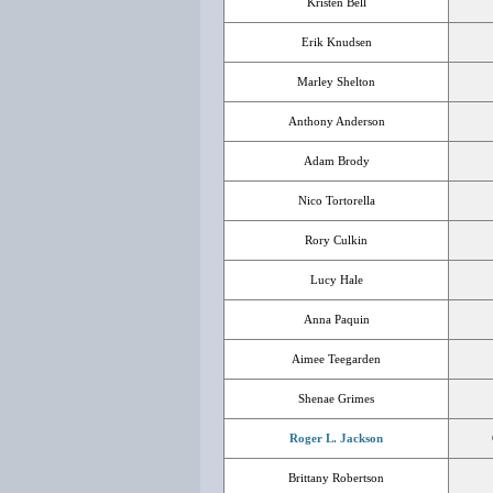
Kristen Bell
Erik Knudsen
Marley Shelton
Anthony Anderson
Adam Brody
Nico Tortorella
Rory Culkin
Lucy Hale
Anna Paquin
Aimee Teegarden
Shenae Grimes
Roger L. Jackson
Brittany Robertson