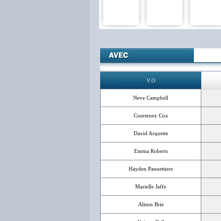
V.O
Neve Campbell
Courteney Cox
David Arquette
Emma Roberts
Hayden Pannettiere
Marielle Jaffe
Alison Brie