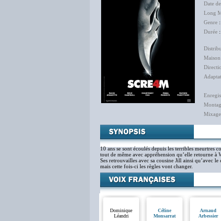
Date de
Long M
Genre
Durée
:
Distrib
Maison
Directi
Adapta
Enregis
Monta
Mixage
10 ans se sont écoulés depuis les terribles meurtres 
tout de même avec appréhension qu’elle retourne à
Ses retrouvailles avec sa cousine Jill ainsi qu’avec 
mais cette fois-ci les règles vont changer.
Dominique
Céline
Arnaud
Léandri
Monsarrat
Arbessier