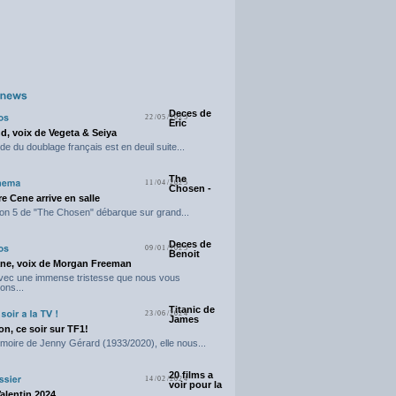
Deces de
22/05/2025
Eric
d, voix de Vegeta & Seiya
e du doublage français est en deuil suite...
The
11/04/2025
Chosen -
e Cene arrive en salle
on 5 de "The Chosen" débarque sur grand...
Deces de
09/01/2025
Benoit
ne, voix de Morgan Freeman
avec une immense tristesse que nous vous
ons...
Titanic de
23/06/2024
James
n, ce soir sur TF1!
moire de Jenny Gérard (1933/2020), elle nous...
20 films a
14/02/2024
voir pour la
Valentin 2024