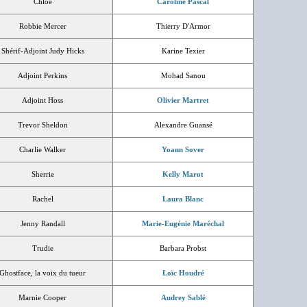
Chloé
Caroline Pascal
Robbie Mercer
Thierry D'Armor
Shérif-Adjoint Judy Hicks
Karine Texier
Adjoint Perkins
Mohad Sanou
Adjoint Hoss
Olivier Martret
Trevor Sheldon
Alexandre Guansé
Charlie Walker
Yoann Sover
Sherrie
Kelly Marot
Rachel
Laura Blanc
Jenny Randall
Marie-Eugénie Maréchal
Trudie
Barbara Probst
Ghostface, la voix du tueur
Loïc Houdré
Marnie Cooper
Audrey Sablé