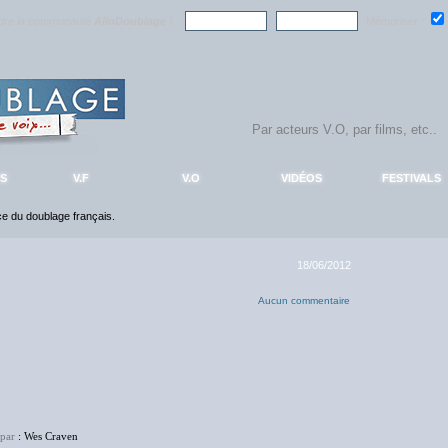
ndre la communauté
AlloDoublage
!
Mémoriser :
S
V.F
V.O
VIDÉOS
FESTIVALS
nce du doublage français.
18/06/2012
Aucun commentaire
 par
: Wes Craven