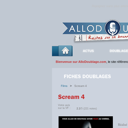
Rejoignez sans plus atte
ACTUS
DOUBLAGE
Bienvenue sur AlloDoublage.com
, le site référe
Films
>
Scream 4
Votre avis
sur la VF :
2.2
/5 (221 notes)
Réalisé