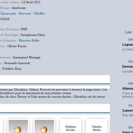
 sortie cinéma
: 13 Avril 2011
étrage
: Américain
:
Épouvante
-
Horreur
-
Thriller
 01h50
uteur Français
: SND
 de Doublage
: Symphonia Films
on Artistique
:
Béatrice Delfe
Legran
tion
: Olivier Peyon
Le mond
trement
: Emmanuel Messagé
ge
: Armande Gueroult
Dernier
: Frédéric Dray
La sais
Allema
commis par Ghostface. Sidney Prescott est parvenue à tourner la page mais c’est
 Woodsboro pour le lancement de son premier roman.
C'est 
le duo de choc Dewey et Gale seront de courtes durées : Ghostface est de retour
annonç
Camero
À la mé
Delphine
Natacha
Rivière
Muller
Saint 