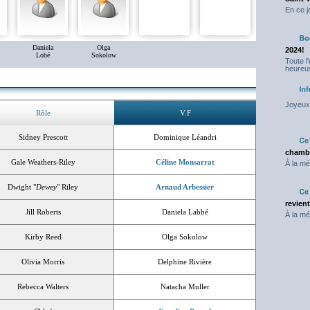
En ce j
Daniela
Olga
2024!
Lobé
Sokolow
Toute l
heureus
Joyeux 
Rôle
V.F
Sidney Prescott
Dominique Léandri
chambr
Gale Weathers-Riley
Céline Monsarrat
À la mé
Dwight "
Dewey
" Riley
Arnaud Arbessier
revien
Jill Roberts
Daniela Labbé
À la mé
Kirby Reed
Olga Sokolow
Olivia Morris
Delphine Rivière
Rebecca Walters
Natacha Muller