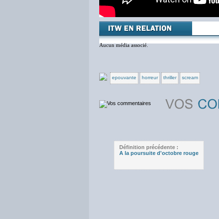
Aucun média associé.
epouvante
horreur
thriller
scream
Définition précédente :
A la poursuite d'octobre rouge