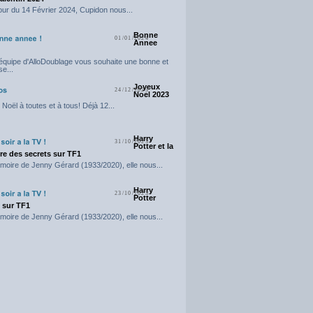
our du 14 Février 2024, Cupidon nous...
Bonne
01/01/2024
Annee
'équipe d'AlloDoublage vous souhaite une bonne et
e...
Joyeux
24/12/2023
Noel 2023
Noël à toutes et à tous! Déjà 12...
Harry
31/10/2023
Potter et la
e des secrets sur TF1
moire de Jenny Gérard (1933/2020), elle nous...
Harry
23/10/2023
Potter
t sur TF1
moire de Jenny Gérard (1933/2020), elle nous...