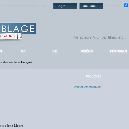
ndre la communauté
AlloDoublage
!
Mémoriser :
S
V.F
V.O
VIDÉOS
FESTIVALS
nce du doublage français.
18/06/2012
Aucun commentaire
 par
: John Moore