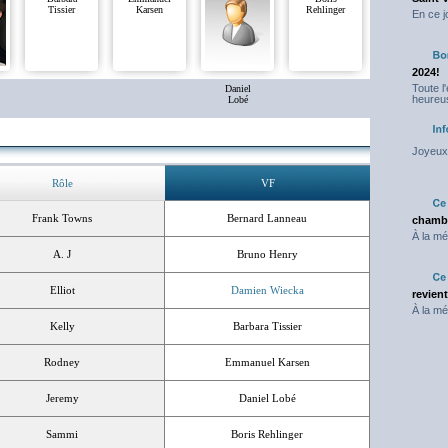
Tissier
Karsen
Rehlinger
En ce j
2024!
Toute l
Daniel
heureus
Lobé
Joyeux 
Rôle
VF
Frank Towns
Bernard Lanneau
chambr
À la mé
A. J
Bruno Henry
Elliot
Damien Wiecka
revien
À la mé
Kelly
Barbara Tissier
Rodney
Emmanuel Karsen
Jeremy
Daniel Lobé
Sammi
Boris Rehlinger