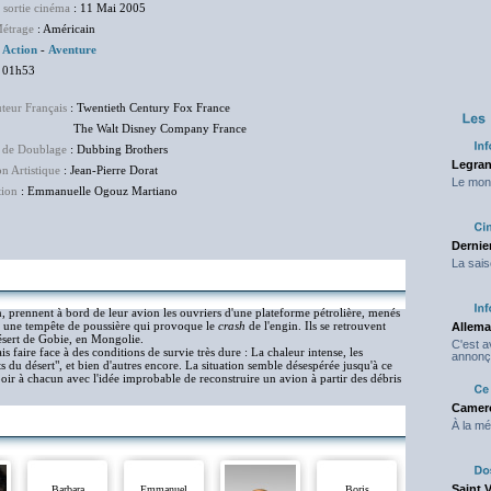
 sortie cinéma
: 11 Mai 2005
étrage
: Américain
:
Action
-
Aventure
 01h53
uteur Français
: Twentieth Century Fox France
Walt Disney Company France
 de Doublage
: Dubbing Brothers
Legran
on Artistique
: Jean-Pierre Dorat
Le mond
tion
: Emmanuelle Ogouz Martiano
Dernier
La sais
, prennent à bord de leur avion les ouvriers d'une plateforme pétrolière, menés
nt une tempête de poussière qui provoque le
crash
de l'engin. Ils se retrouvent
Allema
désert de Gobie, en Mongolie.
C'est 
faire face à des conditions de survie très dure : La chaleur intense, les
annonç
ts du désert", et bien d'autres encore. La situation semble désespérée jusqu'à ce
poir à chacun avec l'idée improbable de reconstruire un avion à partir des débris
Camero
À la mé
Saint 
Barbara
Emmanuel
Boris