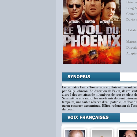
Date de
Long M
Genre
Durée
:
Distrib
The 
Maison
Directi
Adapta
Le capitaine Frank Towns, son copilote et mécanicien
par Kelly Johnson. En direction de Pékin, ils croise
alors à des centaines de kilomètres de tout en plein 
Sans même une radio, les survivants doivent désormais 
tempêtes, une faible réserve d'eau potable, les "bandi
qu'un passager excentrique, Elliot, redonnent de l'es
du
crash
.