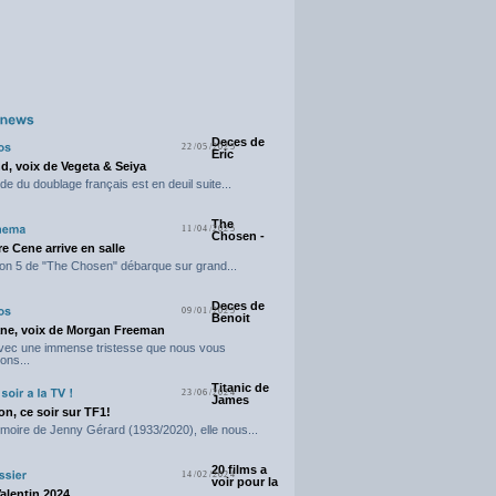
Deces de
22/05/2025
Eric
d, voix de Vegeta & Seiya
e du doublage français est en deuil suite...
The
11/04/2025
Chosen -
e Cene arrive en salle
on 5 de "The Chosen" débarque sur grand...
Deces de
09/01/2025
Benoit
ne, voix de Morgan Freeman
avec une immense tristesse que nous vous
ons...
Titanic de
23/06/2024
James
n, ce soir sur TF1!
moire de Jenny Gérard (1933/2020), elle nous...
20 films a
14/02/2024
voir pour la
Valentin 2024