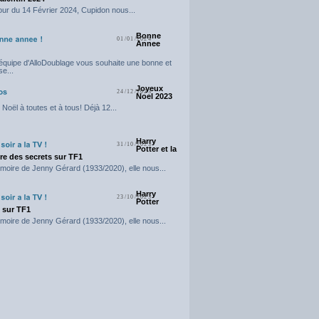
our du 14 Février 2024, Cupidon nous...
Bonne
01/01/2024
Annee
'équipe d'AlloDoublage vous souhaite une bonne et
e...
Joyeux
24/12/2023
Noel 2023
Noël à toutes et à tous! Déjà 12...
Harry
31/10/2023
Potter et la
e des secrets sur TF1
moire de Jenny Gérard (1933/2020), elle nous...
Harry
23/10/2023
Potter
t sur TF1
moire de Jenny Gérard (1933/2020), elle nous...