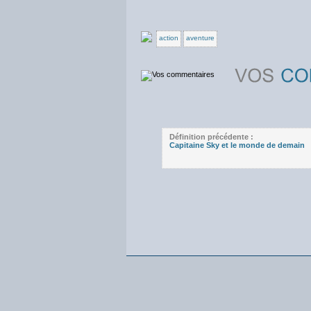
action
aventure
Définition précédente :
Capitaine Sky et le monde de demain