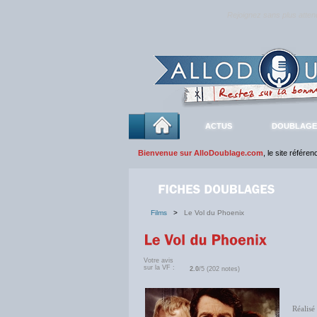
Rejoignez sans plus atte
ACTUS
DOUBLAGE
Bienvenue sur AlloDoublage.com
, le site référe
Films
>
Le Vol du Phoenix
Votre avis
sur la VF :
2.0
/5 (202 notes)
Réalisé