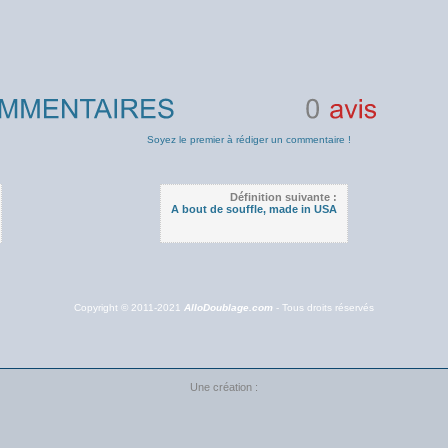
0
avis
Soyez le premier à rédiger un commentaire !
Définition suivante :
A bout de souffle, made in USA
Copyright © 2011-2021
AlloDoublage.com
- Tous droits réservés
Une création :