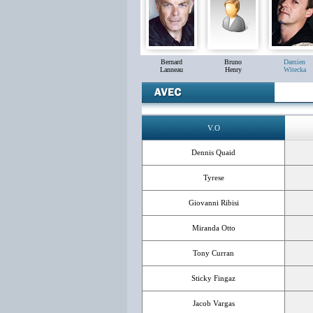
Bernard
Bruno
Damien
Lanneau
Henry
Witecka
V.O
Dennis Quaid
Tyrese
Giovanni Ribisi
Miranda Otto
Tony Curran
Sticky Fingaz
Jacob Vargas