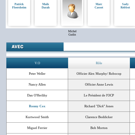
Patrick
Maïk
Marc
Sady
Floersheim
Darah
Cassot
Rebbot
Michel
Gudin
V.O
Rôle
Peter Weller
Officier Alex Murphy/ Robocop
Nancy Allen
Officier Anne Lewis
Dan O'Herlihy
Le Président de l'OCP
Ronny Cox
Richard "
Dick
" Jones
Kurtwood Smith
Clarence Boddicker
Miguel Ferrier
Bob Morton