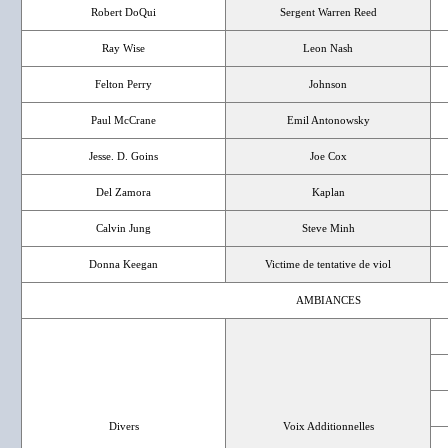
Robert DoQui
Sergent Warren Reed
Ray Wise
Leon Nash
Felton Perry
Johnson
Paul McCrane
Emil Antonowsky
Jesse. D. Goins
Joe Cox
Del Zamora
Kaplan
Calvin Jung
Steve Minh
Donna Keegan
Victime de tentative de viol
AMBIANCES
Divers
Voix Additionnelles