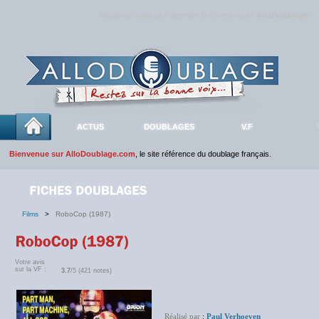
Rejoignez sans plus attendre la communauté
AlloDoublage
!
ACTUS
DOUBLAGES
V.F
Bienvenue sur AlloDoublage.com
, le site référence du doublage français.
Films
>
RoboCop (1987)
Votre avis
sur la VF :
3.7
/5 (421 notes)
Réalisé par
:
Paul Verhoeven