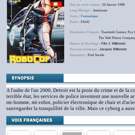
Date de sortie cinéma
: 20 Janvier 1988
Long Métrage
: Américain
Genre
:
Fantastique
Durée
: 01h42
Distributeur Français
: Twentieth Century Fox 
The Walt Disney Company F
Maison de Doublage
:
Film J. Willemetz
Direction Artistique
:
Jacques Willemetz
Adaptation
: Fred Savide
A l'aube de l'an 2000, Detroit est la proie du crime et de la c
terrible état, les services de police inventent une nouvelle a
mi-homme, mi-robot, policier électronique de chair et d'acie
sauvegarder la tranquillité de la ville. Mais ce cyborg a auss