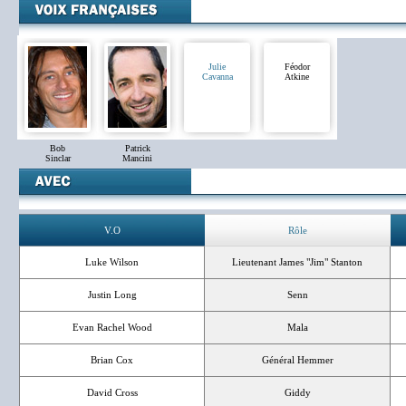
Julie
Féodor
Cavanna
Atkine
Bob
Patrick
Sinclar
Mancini
V.O
Rôle
Luke Wilson
Lieutenant James "Jim" Stanton
Justin Long
Senn
Evan Rachel Wood
Mala
Brian Cox
Général Hemmer
David Cross
Giddy