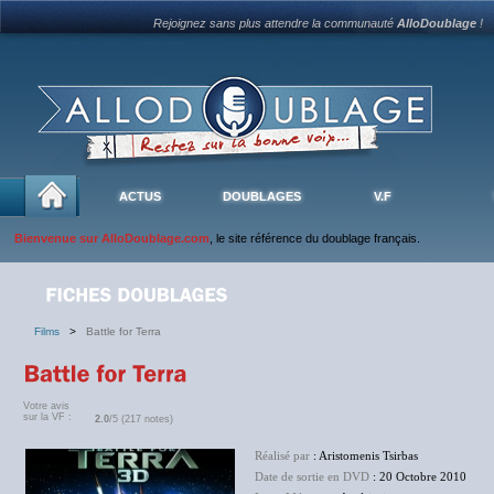
Rejoignez sans plus attendre la communauté
AlloDoublage
!
ACTUS
DOUBLAGES
V.F
Bienvenue sur AlloDoublage.com
, le site référence du doublage français.
Films
>
Battle for Terra
Votre avis
sur la VF :
2.0
/5 (217 notes)
Réalisé par
: Aristomenis Tsirbas
Date de sortie en DVD
: 20 Octobre 2010