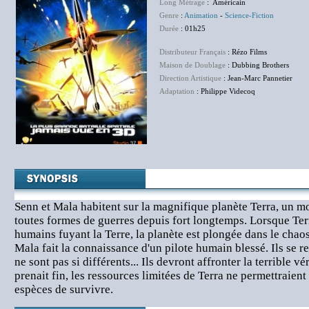
Long Métrage
: Américain
Genre
:
Animation
-
Science-Fiction
Durée
: 01h25
Distributeur Français
: Rézo Films
Maison de Doublage
: Dubbing Brothers
Direction Artistique
: Jean-Marc Pannetier
Adaptation
: Philippe Videcoq
Senn et Mala habitent sur la magnifique planète Terra, un m
toutes formes de guerres depuis fort longtemps. Lorsque Terr
humains fuyant la Terre, la planète est plongée dans le chaos
Mala fait la connaissance d'un pilote humain blessé. Ils se r
ne sont pas si différents... Ils devront affronter la terrible vé
prenait fin, les ressources limitées de Terra ne permettraien
espèces de survivre.