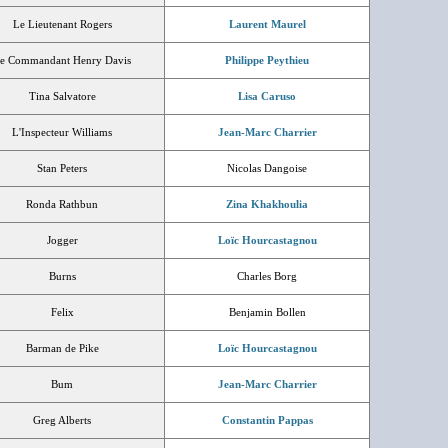
Le Lieutenant Rogers
Laurent Maurel
e Commandant Henry Davis
Philippe Peythieu
Tina Salvatore
Lisa Caruso
L'Inspecteur Williams
Jean-Marc Charrier
Stan Peters
Nicolas Dangoise
Ronda Rathbun
Zina Khakhoulia
Jogger
Loïc Hourcastagnou
Burns
Charles Borg
Felix
Benjamin Bollen
Barman de Pike
Loïc Hourcastagnou
Bum
Jean-Marc Charrier
Greg Alberts
Constantin Pappas