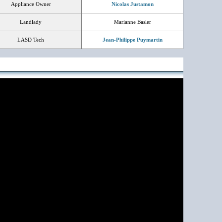
Appliance Owner
Nicolas Justamon
Landlady
Marianne Basler
LASD Tech
Jean-Philippe Puymartin