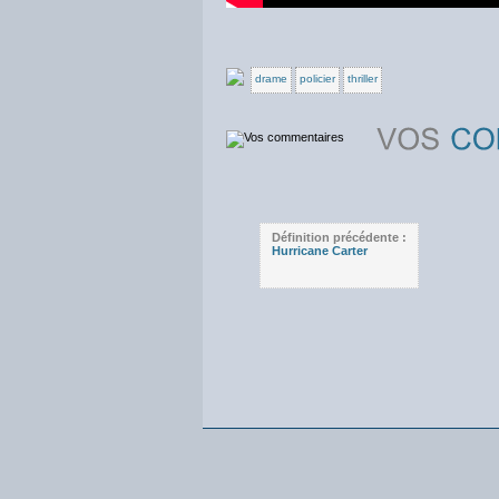
drame
policier
thriller
Définition précédente :
Hurricane Carter