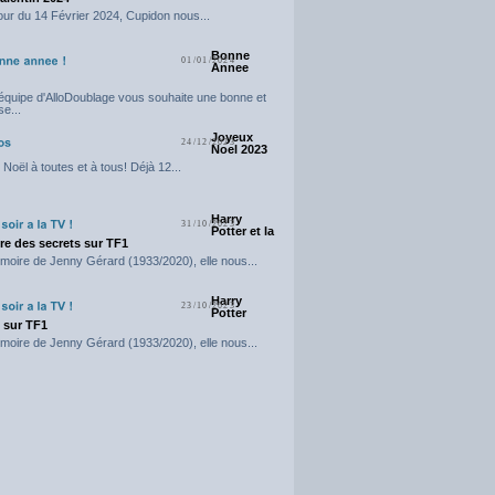
our du 14 Février 2024, Cupidon nous...
Bonne
01/01/2024
Annee
'équipe d'AlloDoublage vous souhaite une bonne et
e...
Joyeux
24/12/2023
Noel 2023
Noël à toutes et à tous! Déjà 12...
Harry
31/10/2023
Potter et la
e des secrets sur TF1
moire de Jenny Gérard (1933/2020), elle nous...
Harry
23/10/2023
Potter
t sur TF1
moire de Jenny Gérard (1933/2020), elle nous...