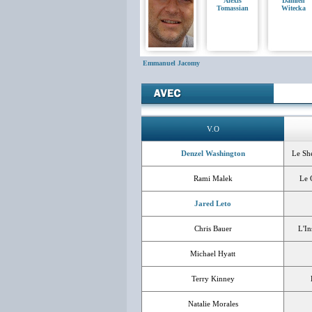
Alexis
Damien
Tomassian
Witecka
Emmanuel Jacomy
V.O
Denzel Washington
Le Sh
Rami Malek
Le 
Jared Leto
Chris Bauer
L'In
Michael Hyatt
Terry Kinney
Natalie Morales