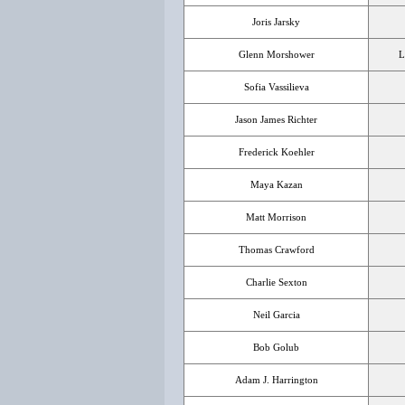
Joris Jarsky
Glenn Morshower
L
Sofia Vassilieva
Jason James Richter
Frederick Koehler
Maya Kazan
Matt Morrison
Thomas Crawford
Charlie Sexton
Neil Garcia
Bob Golub
Adam J. Harrington