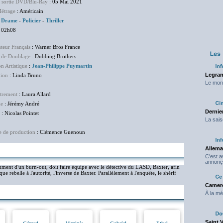
e sortie DVD/Blu-Ray
: 05 Mai 2021
étrage
: Américain
:
Drame
-
Policier
-
Thriller
 02h08
uteur Français
: Warner Bros France
 de Doublage
: Dubbing Brothers
on Artistique
:
Jean-Philippe Puymartin
Legran
tion
: Linda Bruno
Le mond
trement
: Laura Allard
ge
: Jérémy André
Dernier
: Nicolas Pointet
La sais
e de production
: Clémence Guenoun
Allema
C'est 
annonç
ment d'un burn-out, doit faire équipe avec le détective du LASD, Baxter, afin
que rebelle à l'autorité, l'inverse de Baxter. Parallèlement à l'enquête, le shérif
Camero
À la mé
Saint 