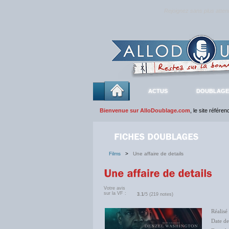
Rejoignez sans plus atte
ACTUS
DOUBLAGE
Bienvenue sur AlloDoublage.com
, le site référe
Films
>
Une affaire de details
Votre avis
sur la VF :
3.1
/5 (219 notes)
Réalisé
Date d