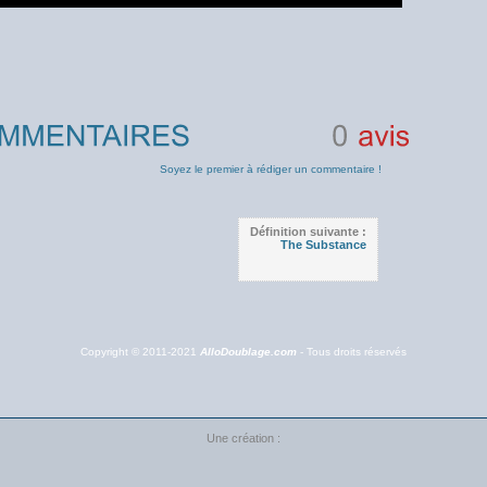
0
avis
Soyez le premier à rédiger un commentaire !
Définition suivante :
The Substance
Copyright © 2011-2021
AlloDoublage.com
- Tous droits réservés
Une création :