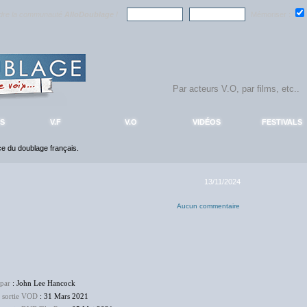
ndre la communauté
AlloDoublage
!
Mémoriser :
S
V.F
V.O
VIDÉOS
FESTIVALS
nce du doublage français.
13/11/2024
Aucun commentaire
 par
: John Lee Hancock
e sortie VOD
: 31 Mars 2021