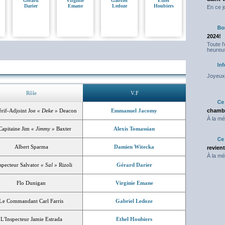
Gérard
Virginie
Gabriel
Ethel
Darier
Emane
Ledoze
Houbiers
En ce j
2024!
Toute l
heureus
Joyeux 
Rôle
V.F
érif-Adjoint Joe
« Deke »
Deacon
Emmanuel Jacomy
chambr
À la mé
Capitaine Jim
« Jimmy »
Baxter
Alexis Tomassian
Albert Sparma
Damien Witecka
revien
À la mé
specteur Salvator
« Sal »
Rizoli
Gérard Darier
Flo Dunigan
Virginie Emane
Le Commandant Carl Farris
Gabriel Ledoze
L'Inspecteur Jamie Estrada
Ethel Houbiers