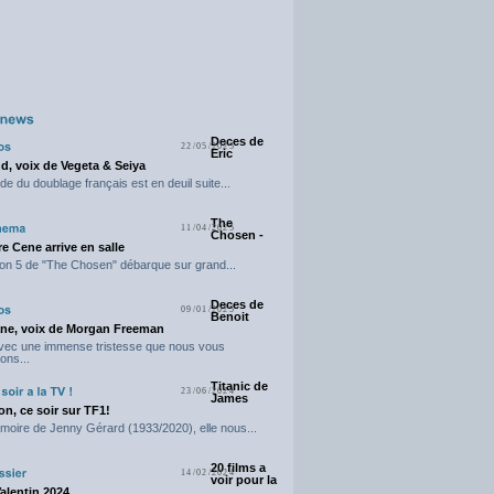
Deces de
22/05/2025
Eric
d, voix de Vegeta & Seiya
e du doublage français est en deuil suite...
The
11/04/2025
Chosen -
e Cene arrive en salle
on 5 de "The Chosen" débarque sur grand...
Deces de
09/01/2025
Benoit
ne, voix de Morgan Freeman
avec une immense tristesse que nous vous
ons...
Titanic de
23/06/2024
James
n, ce soir sur TF1!
moire de Jenny Gérard (1933/2020), elle nous...
20 films a
14/02/2024
voir pour la
Valentin 2024