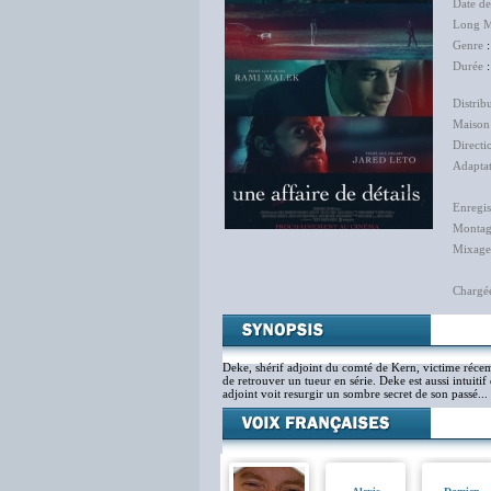
Date d
Long M
Genre
Durée
:
Distrib
Maison
Directi
Adapta
Enregis
Monta
Mixage
Chargé
Deke, shérif adjoint du comté de Kern, victime récem
de retrouver un tueur en série. Deke est aussi intuitif 
adjoint voit resurgir un sombre secret de son passé...