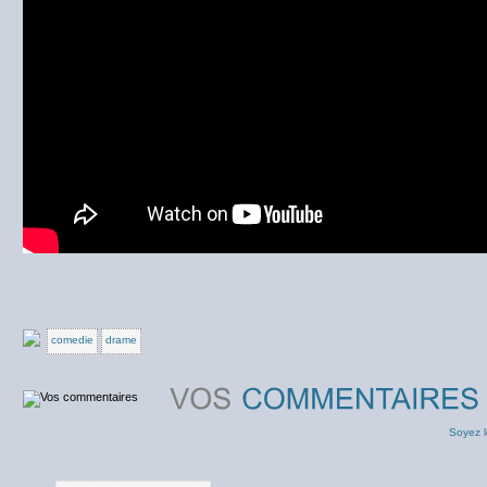
comedie
drame
Soyez l