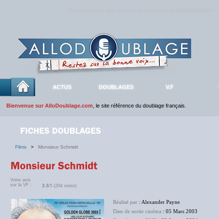
Rejoignez sans plus attendre la communauté
AlloDoublage
!
ACTUS
DOUBLAGES
V.F
Bienvenue sur AlloDoublage.com
, le site référence du doublage français.
Films
>
Monsieur Schmidt
Votre avis
sur la VF :
3.3
/5 (204 notes)
Réalisé par
: Alexander Payne
Date de sortie cinéma
: 05 Mars 2003