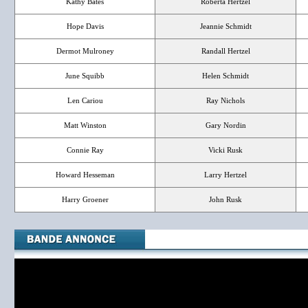
Kathy Bates
Roberta Hertzel
Hope Davis
Jeannie Schmidt
Dermot Mulroney
Randall Hertzel
June Squibb
Helen Schmidt
Len Cariou
Ray Nichols
Matt Winston
Gary Nordin
Connie Ray
Vicki Rusk
Howard Hesseman
Larry Hertzel
Harry Groener
John Rusk