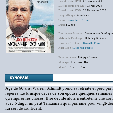
Date de sortie DVD
: 08 Janvier 2004
Date de sortie Blu-Ray
: 03 Mai 2024
Date de sortie VOD
: 22 Novembre 2023
Long Métrage
: Américain
Genre
:
Comédie
-
Drame
Durée
: 02h05
Distributeur Français
: Metropolitan FilmExpor
Maison de Doublage
: Dubbing Brothers
Direction Artistique
:
Danielle Perret
Adaptation
:
Déborah Perret
Enregistrement
: Philippe Laurent
Montage
: Eric Dussollier
Mixage
: Frederic Dray
Agé de 66 ans, Warren Schmidt prend sa retraite et perd par
repères. Le brusque décès de son épouse quelques semaines p
qu'empirer les choses. Il se décide alors à entretenir une co
avec Ndugu, un petit Tanzanien qu'il parraine pour vingt-deu
lui sert de confident.