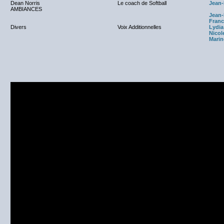
Dean Norris
Le coach de Softball
Jean-
AMBIANCES
Jean-
Franc
Divers
Voix Additionnelles
Lydia
Nicol
Marin