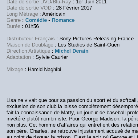
Date de sortie DVD/Blu-Ray
: 1er Juin 2011
Date de sortie VOD
: 28 Février 2017
Long Métrage
: Américain
Genre
:
Comédie
-
Romance
Durée
: 01h56
Distributeur Français
: Sony Pictures Releasing France
Maison de Doublage
: Les Studios de Saint-Ouen
Direction Artistique
:
Michel Derain
Adaptation
: Sylvie Caurier
Mixage
: Hamid Naghibi
Lisa ne vivait que pour sa passion du sport et du softbal
exclusion de son club la laisse complètement désemparée
fait la connaissance de Matty, un joueur de baseball prof
invétéré plutôt nombriliste. Pour George Madison, la pér
non plus. Cet homme d’affaires qui entretient des relati
son père, Charles, se retrouve injustement accusé de ma
au point de risquer la prison. C’est le soir où George et Li