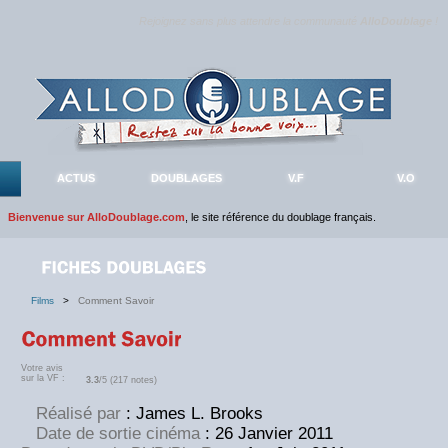
Rejoignez sans plus attendre la communauté
AlloDoublage
!
ACTUS
DOUBLAGES
V.F
V.O
Bienvenue sur AlloDoublage.com
, le site référence du doublage français.
Films
>
Comment Savoir
Votre avis
sur la VF :
3.3
/5 (217 notes)
Réalisé par
: James L. Brooks
Date de sortie cinéma
: 26 Janvier 2011