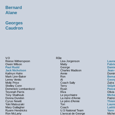
Bernard
Alane
Georges
Caudron
V.O
Rôle
Reese Witherspoon
Lisa Jorgenson
Laura
Owen Wilson
Matty
Fabri
Paul Rudd
George
Damie
Jack Nicholson
Charles Madison
Jean-
Kathryn Hahn
Annie
Domin
Mark Linn-Baker
Ron
Berna
Lenny Venito
Al
Geor
Molly Price
Coach Sally
Zaïra
Shelley Conn
Terry
Stéph
Domenick Lombardozzi
Ryan
Pasca
Teyonah Parris
Riva
Olivia
Tony Shalhoub
Le psychiatre
Miche
Donna Dundon
La mère d'Annie
Patric
Cyrus Newitt
Le père d'Annie
Thier
Yuki Matsuzaki
Tori
Laure
Mary Gallagher
Coach
Laëti
Ryann Hendricks
U.S National Team
Yann 
Ron McLarty
L'avocat de George
Michel