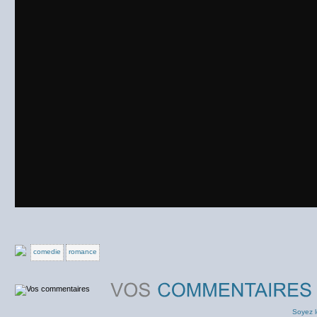
comedie
romance
Soyez l