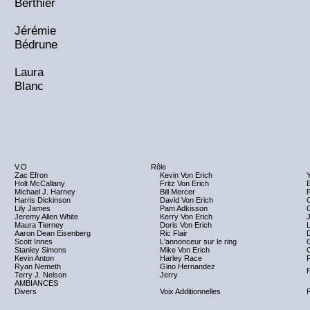
Berthier
Jérémie
Bédrune
Laura
Blanc
V.O
Rôle
Zac Efron
Kevin Von Erich
Holt McCallany
Fritz Von Erich
Michael J. Harney
Bill Mercer
Harris Dickinson
David Von Erich
Lily James
Pam Adkisson
C
Jeremy Allen White
Kerry Von Erich
Maura Tierney
Doris Von Erich
Aaron Dean Eisenberg
Ric Flair
Scott Innes
L'annonceur sur le ring
Stanley Simons
Mike Von Erich
Kevin Anton
Harley Race
Ryan Nemeth
Gino Hernandez
F
Terry J. Nelson
Jerry
AMBIANCES
Divers
Voix Additionnelles