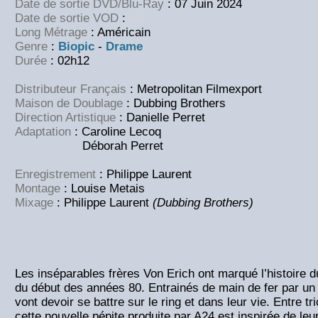
Date de sortie DVD/Blu-Ray
: 07 Juin 2024
Date de sortie VOD
:
NC
Long Métrage
: Américain
Genre
:
Biopic
-
Drame
Durée
: 02h12
Distributeur Français
: Metropolitan Filmexport
Maison de Doublage
: Dubbing Brothers
Direction Artistique
: Danielle Perret
Adaptation
: Caroline Lecoq
Déborah Perret
Enregistrement
: Philippe Laurent
Montage
: Louise Metais
Mixage
: Philippe Laurent
(Dubbing Brothers)
Les inséparables frères Von Erich ont marqué l’histoire d
du début des années 80. Entrainés de main de fer par un 
vont devoir se battre sur le ring et dans leur vie. Entre t
cette nouvelle pépite produite par A24 est inspirée de leur