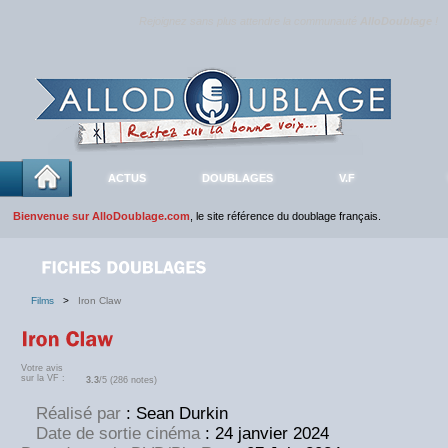
Rejoignez sans plus attendre la communauté
AlloDoublage
!
ACTUS
DOUBLAGES
V.F
Bienvenue sur AlloDoublage.com
, le site référence du doublage français.
Films
>
Iron Claw
Votre avis
sur la VF :
3.3
/5 (286 notes)
Réalisé par
: Sean Durkin
Date de sortie cinéma
: 24 janvier 2024