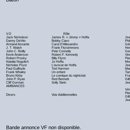
V.O
Rôle
Jack Nicholson
James R.
« Jimmy »
Hoffa
Jea
Danny DeVito
Bobby Ciaro
Phi
Armand Assante
Carol D'Allesandro
Gér
J. T. Walsh
Frank Fitzsimmons
Her
John C. Reilly
Pete Connelly
Ge
Kevin Anderson
Robert F. Kennedy
Vin
Robert Prosky
Billy Flynn
Pie
Natalia Nogulich
Jo Hoffa
Mon
Nicholas Pryor
L'avocat de Hoffa
Jea
Paul Guilfoyle
Ted Harmon
Mar
Frank Whaley
Un enfant
Ta
Bruno Kirby
Le comique du nightclub
Fra
John P. Ryan
Red Bennett
Gil
Cliff Gorman
Solly Stein
Je
AMBIANCES
Vér
Pie
Divers
Voix Additionnelles
Gil
Jea
Bande annonce VF non disponible.