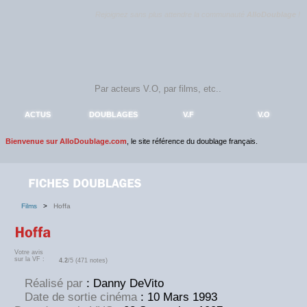
Rejoignez sans plus attendre la communauté
AlloDoublage
!
ACTUS
DOUBLAGES
V.F
V.O
Bienvenue sur AlloDoublage.com
, le site référence du doublage français.
Films
>
Hoffa
Votre avis
sur la VF :
4.2
/5 (471 notes)
Réalisé par
: Danny DeVito
Date de sortie cinéma
: 10 Mars 1993