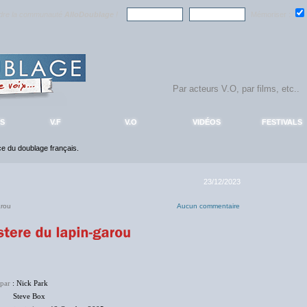
ndre la communauté
AlloDoublage
!
Mémoriser :
S
V.F
V.O
VIDÉOS
FESTIVALS
nce du doublage français.
23/12/2023
arou
Aucun commentaire
 par
: Nick Park
ve Box