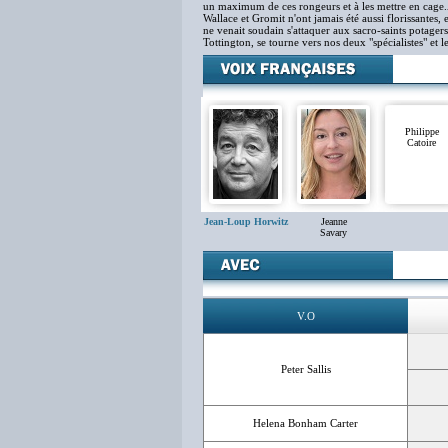
un maximum de ces rongeurs et à les mettre en cage
Wallace et Gromit n'ont jamais été aussi florissantes,
ne venait soudain s'attaquer aux sacro-saints potagers 
Tottington, se tourne vers nos deux "spécialistes" et
Philippe
Catoire
Jean-Loup Horwitz
Jeanne
Savary
V.O
Peter Sallis
Helena Bonham Carter