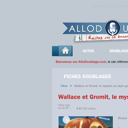
Rejoignez sans plus atte
ACTUS
DOUBLAGE
Bienvenue sur AlloDoublage.com
, le site référe
Films
>
Wallace et Gromit, le mystere du lapin-g
Votre avis
sur la VF :
2.0
/5 (94 notes)
Réalisé
Ste