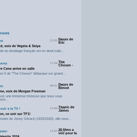
Deces de
22/05/2025
Eric
d, voix de Vegeta & Seiya
e du doublage français est en deuil suite...
The
11/04/2025
Chosen -
e Cene arrive en salle
on 5 de "The Chosen" débarque sur grand...
Deces de
09/01/2025
Benoit
ne, voix de Morgan Freeman
avec une immense tristesse que nous vous
ons...
Titanic de
23/06/2024
James
n, ce soir sur TF1!
moire de Jenny Gérard (1933/2020), elle nous...
20 films a
14/02/2024
voir pour la
Valentin 2024