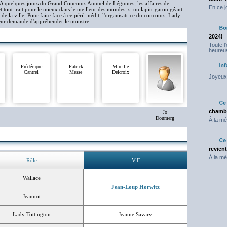
.A quelques jours du Grand Concours Annuel de Légumes, les affaires de
En ce j
 et tout irait pour le mieux dans le meilleur des mondes, si un lapin-garou géant
de la ville. Pour faire face à ce péril inédit, l'organisatrice du concours, Lady
 leur demande d'appréhender le monstre.
2024!
Toute l
heureus
Frédérique
Patrick
Mireille
Cantrel
Messe
Delcroix
Joyeux 
chambr
Jo
Doumerg
À la mé
revien
À la mé
Rôle
V.F
Wallace
Jean-Loup Horwitz
Jeannot
Lady Tottington
Jeanne Savary