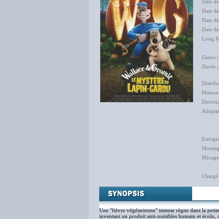
Date de
Date d
Date de
Date d
Long M
Am
Genre
Durée
:
Distrib
Maison
Directi
Adapta
Juli
Enregi
Monta
Mixage
Chargé
Une "fièvre végétarienne" intense règne dans la petit
inventant un produit anti-nuisibles humain et écolo, q