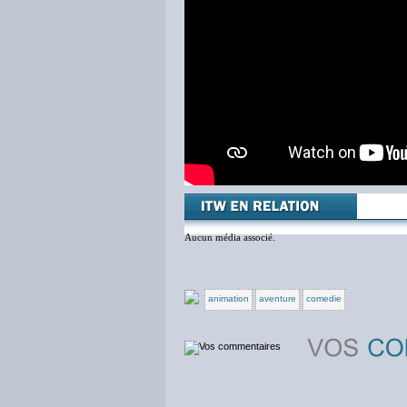
Aucun média associé.
animation
aventure
comedie