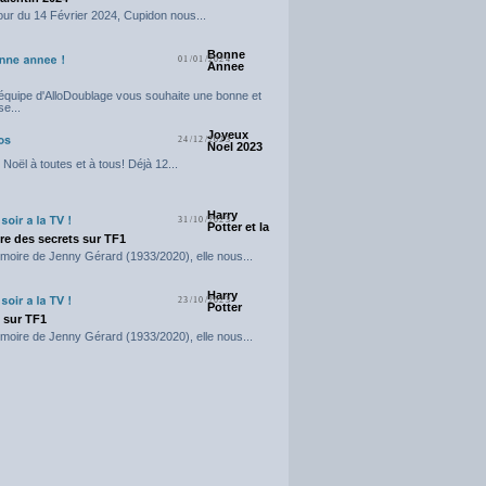
our du 14 Février 2024, Cupidon nous...
Bonne
01/01/2024
Annee
'équipe d'AlloDoublage vous souhaite une bonne et
e...
Joyeux
24/12/2023
Noel 2023
Noël à toutes et à tous! Déjà 12...
Harry
31/10/2023
Potter et la
e des secrets sur TF1
moire de Jenny Gérard (1933/2020), elle nous...
Harry
23/10/2023
Potter
t sur TF1
moire de Jenny Gérard (1933/2020), elle nous...