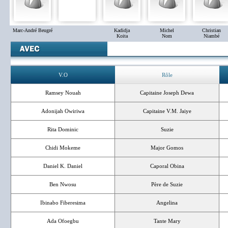
Marc-André Beugré
Kadidja
Michel
Christian
Koita
Nom
Niambé
V.O
Rôle
Ramsey Nouah
Capitaine Joseph Dewa
Adonijah Owiriwa
Capitaine V.M. Jaiye
Rita Dominic
Suzie
Chidi Mokeme
Major Gomos
Daniel K. Daniel
Caporal Obina
Ben Nwosu
Père de Suzie
Ibinabo Fiberesima
Angelina
Ada Ofoegbu
Tante Mary