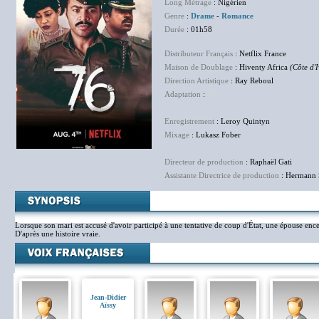
Long Métrage
: Nigérien
Genre
:
Drame
-
Romance
Durée
: 01h58
Distributeur Français
: Netflix France
Maison de Doublage
: Hiventy Africa
(Côte d'I
Direction Artistique
: Ray Reboul
Adaptation
:
NC
Enregistrement
: Leroy Quintyn
Mixage
: Lukasz Fober
Directeur de production
: Raphaël Gati
Assistante Directrice de production
: Hermann 
Lorsque son mari est accusé d'avoir participé à une tentative de coup d'État, une épouse enc
D'après une histoire vraie.
Jean-Didier
Aïssy