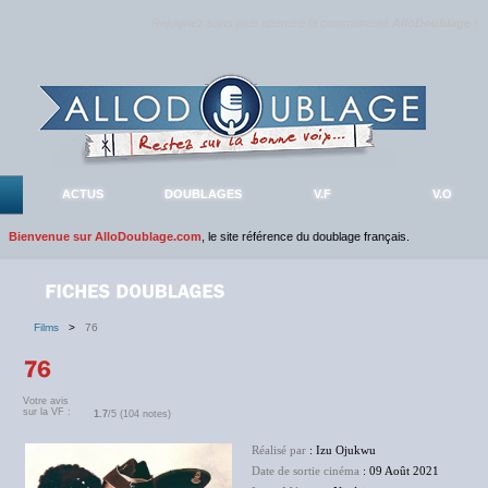
Rejoignez sans plus attendre la communauté
AlloDoublage
!
ACTUS
DOUBLAGES
V.F
V.O
Bienvenue sur AlloDoublage.com
, le site référence du doublage français.
Films
>
76
Votre avis
sur la VF :
1.7
/5 (104 notes)
Réalisé par
: Izu Ojukwu
Date de sortie cinéma
: 09 Août 2021