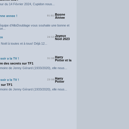
our du 14 Février 2024, Cupidon nous...
Bonne
01/01/2024
Annee
'équipe d'AlloDoublage vous souhaite une bonne et
e...
Joyeux
24/12/2023
Noel 2023
Noël à toutes et à tous! Déjà 12...
Harry
31/10/2023
Potter et la
e des secrets sur TF1
moire de Jenny Gérard (1933/2020), elle nous...
Harry
23/10/2023
Potter
t sur TF1
moire de Jenny Gérard (1933/2020), elle nous...