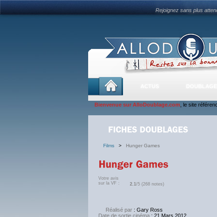
Rejoignez sans plus atte
ACTUS
DOUBLAGE
Bienvenue sur AlloDoublage.com
, le site référe
Films
>
Hunger Games
Votre avis
sur la VF :
2.1
/5 (268 notes)
Réalisé par
: Gary Ross
Date de sortie cinéma
: 21 Mars 2012