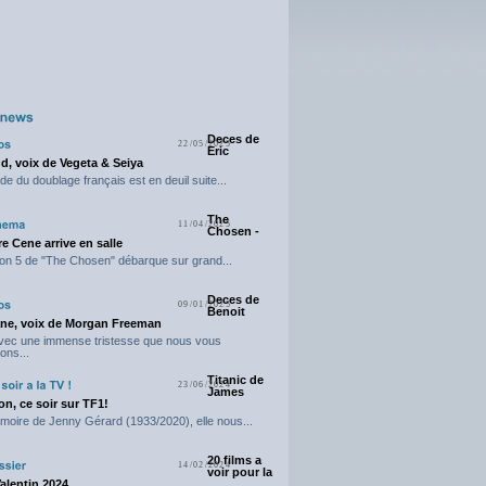
Deces de
22/05/2025
Eric
d, voix de Vegeta & Seiya
e du doublage français est en deuil suite...
The
11/04/2025
Chosen -
e Cene arrive en salle
on 5 de "The Chosen" débarque sur grand...
Deces de
09/01/2025
Benoit
ne, voix de Morgan Freeman
avec une immense tristesse que nous vous
ons...
Titanic de
23/06/2024
James
n, ce soir sur TF1!
moire de Jenny Gérard (1933/2020), elle nous...
20 films a
14/02/2024
voir pour la
Valentin 2024