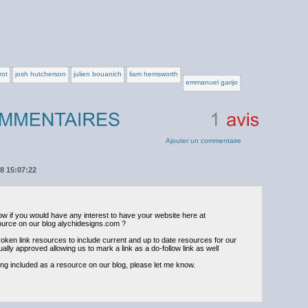
rot
josh hutcherson
julien bouanich
liam hemsworth
emmanuel garijo
1
avis
Ajouter un commentaire
18 15:07:22
ow if you would have any interest to have your website here at
urce on our blog alychidesigns.com ?
roken link resources to include current and up to date resources for our
lly approved allowing us to mark a link as a do-follow link as well
ing included as a resource on our blog, please let me know.