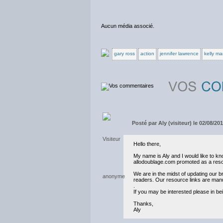
Aucun média associé.
gary ross
action
jennifer lawrence
kelly ma
Posté par
Aly (visiteur) le 02/08/20
Hello there,
My name is Aly and I would like to kn
allodoublage.com promoted as a reso
We are in the midst of updating our b
readers. Our resource links are manua
.
If you may be interested please in be
Thanks,
Aly