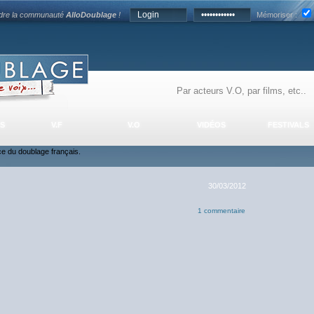
ndre la communauté
AlloDoublage
!
Mémoriser :
S
V.F
V.O
VIDÉOS
FESTIVALS
nce du doublage français.
30/03/2012
1 commentaire