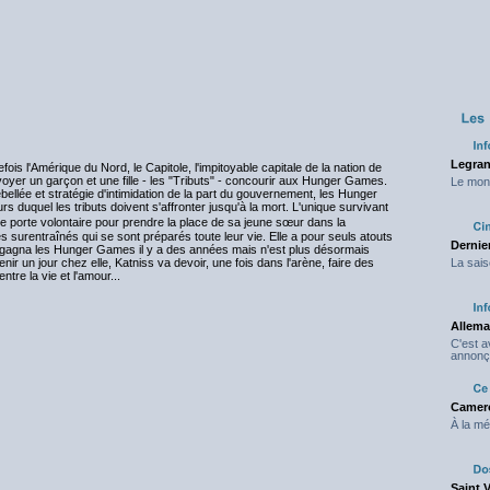
Legran
ois l'Amérique du Nord, le Capitole, l'impitoyable capitale de la nation de
oyer un garçon et une fille - les "Tributs" - concourir aux Hunger Games.
Le mond
rebellée et stratégie d'intimidation de la part du gouvernement, les Hunger
duquel les tributs doivent s'affronter jusqu'à la mort. L'unique survivant
e porte volontaire pour prendre la place de sa jeune sœur dans la
s surentraînés qui se sont préparés toute leur vie. Elle a pour seuls atouts
Dernier
i gagna les Hunger Games il y a des années mais n'est plus désormais
ir un jour chez elle, Katniss va devoir, une fois dans l'arène, faire des
La sais
tre la vie et l'amour...
Allema
C'est 
annonç
Camero
À la mé
Saint 