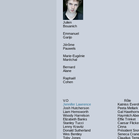
Julien
Bouanich
Emmanuel
Garijo
Jérôme
Pauwels
Marie-Eugénie
Maréchal
Bernard
Alane
Raphaël
Cohen
V.O
Rôle
Jennifer Lawrence
Katniss Ever
Josh Hutcherson
Peeta Mellark
Liam Hemsworth
Gal Hawthorn
Woody Harrelson
Haymitch Abe
Elizabeth Banks
Effie Trinket
Stanley Tucci
Caesar Flick
Lenny Kravitz
Cinna
Donald Sutherland
Président Sn
Wes Bentley
Seneca Cran
Toby Jones
Claudius Temp