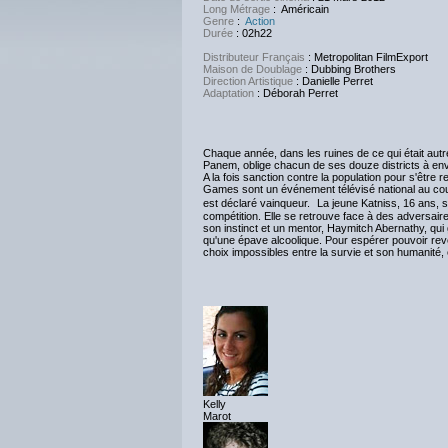
Long Métrage
: Américain
Genre
:
Action
Durée
: 02h22
Distributeur Français
: Metropolitan FilmExport
Maison de Doublage
: Dubbing Brothers
Direction Artistique
: Danielle Perret
Adaptation
: Déborah Perret
Chaque année, dans les ruines de ce qui était autref
Panem, oblige chacun de ses douze districts à env
A la fois sanction contre la population pour s'être 
Games sont un événement télévisé national au cours 
est déclaré vainqueur. La jeune Katniss, 16 ans, s
compétition. Elle se retrouve face à des adversaire
son instinct et un mentor, Haymitch Abernathy, qu
qu'une épave alcoolique. Pour espérer pouvoir reven
choix impossibles entre la survie et son humanité, en
Kelly
Marot