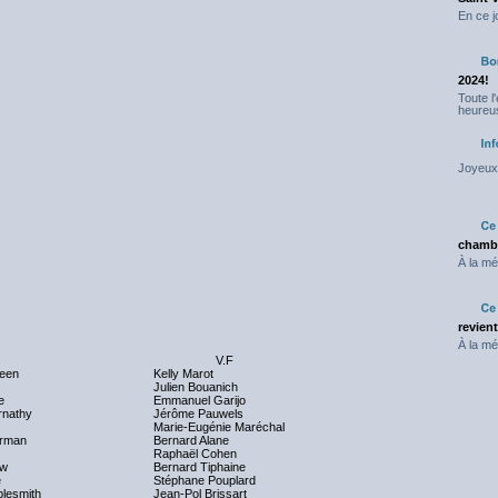
En ce j
2024!
Toute l
heureus
Joyeux 
chambr
À la mé
revien
À la mé
V.F
deen
Kelly Marot
Julien Bouanich
e
Emmanuel Garijo
rnathy
Jérôme Pauwels
Marie-Eugénie Maréchal
erman
Bernard Alane
Raphaël Cohen
ow
Bernard Tiphaine
e
Stéphane Pouplard
lesmith
Jean-Pol Brissart