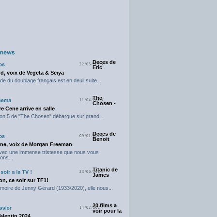
Deces de
22/05/2025
Eric
d, voix de Vegeta & Seiya
e du doublage français est en deuil suite...
The
11/04/2025
Chosen -
e Cene arrive en salle
on 5 de "The Chosen" débarque sur grand...
Deces de
09/01/2025
Benoit
ne, voix de Morgan Freeman
avec une immense tristesse que nous vous
ons...
Titanic de
23/06/2024
James
n, ce soir sur TF1!
moire de Jenny Gérard (1933/2020), elle nous...
20 films a
14/02/2024
voir pour la
Valentin 2024