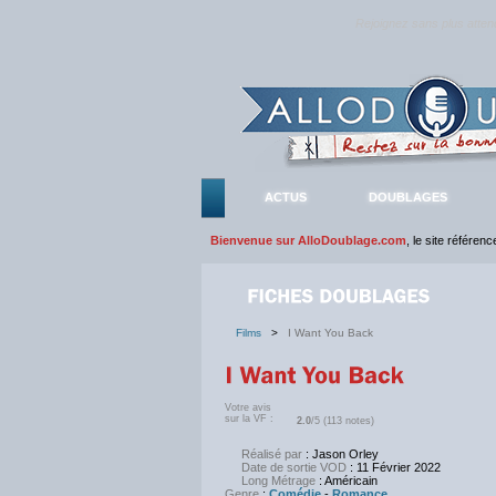
Rejoignez sans plus atte
ACTUS
DOUBLAGES
Bienvenue sur AlloDoublage.com
, le site référen
Films
>
I Want You Back
Votre avis
sur la VF :
2.0
/5 (113 notes)
Réalisé par
: Jason Orley
Date de sortie VOD
: 11 Février 2022
Long Métrage
: Américain
Genre
:
Comédie
-
Romance