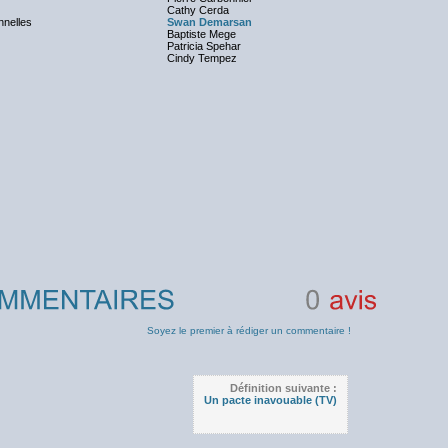
Cathy Cerda
nnelles
Swan Demarsan
Baptiste Mege
Patricia Spehar
Cindy Tempez
0
avis
Soyez le premier à rédiger un commentaire !
Définition suivante :
Un pacte inavouable (TV)