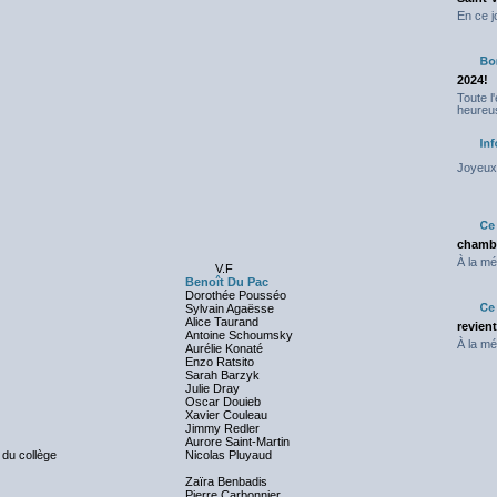
En ce j
2024!
Toute l
heureus
Joyeux 
chambr
À la mé
V.F
Benoît Du Pac
Dorothée Pousséo
Sylvain Agaësse
Alice Taurand
revien
Antoine Schoumsky
À la mé
Aurélie Konaté
Enzo Ratsito
Sarah Barzyk
Julie Dray
Oscar Douieb
Xavier Couleau
Jimmy Redler
Aurore Saint-Martin
 du collège
Nicolas Pluyaud
Zaïra Benbadis
Pierre Carbonnier