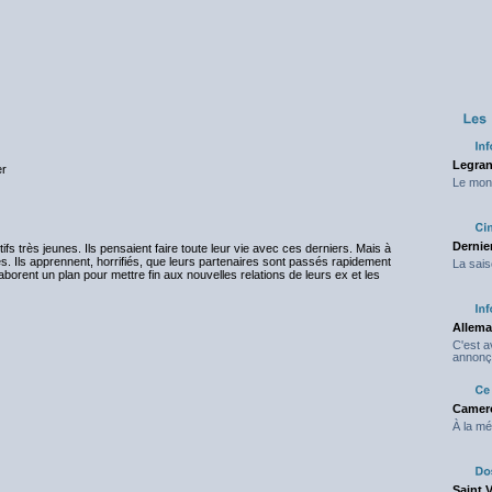
Legran
er
Le mond
Dernier
s très jeunes. Ils pensaient faire toute leur vie avec ces derniers. Mais à
és. Ils apprennent, horrifiés, que leurs partenaires sont passés rapidement
La sais
aborent un plan pour mettre fin aux nouvelles relations de leurs ex et les
Allema
C'est 
annonç
Camero
À la mé
Saint 