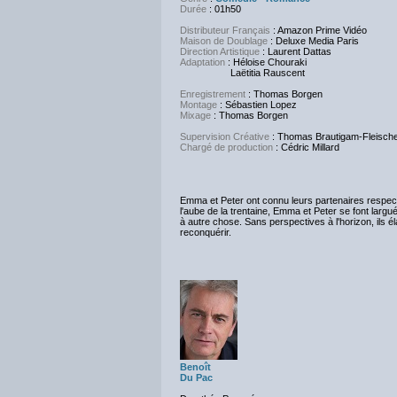
Durée
: 01h50
Distributeur Français
: Amazon Prime Vidéo
Maison de Doublage
: Deluxe Media Paris
Direction Artistique
: Laurent Dattas
Adaptation
: Héloise Chouraki
Laëtitia Rauscent
Enregistrement
: Thomas Borgen
Montage
: Sébastien Lopez
Mixage
: Thomas Borgen
Supervision Créative
: Thomas Brautigam-Fleisch
Chargé de production
: Cédric Millard
Emma et Peter ont connu leurs partenaires respectif
l'aube de la trentaine, Emma et Peter se font largu
à autre chose. Sans perspectives à l'horizon, ils él
reconquérir.
Benoît
Du Pac