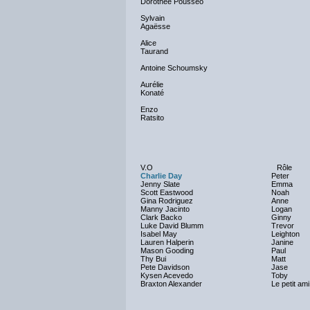
Dorothée Pousséo
Sylvain
Agaësse
Alice
Taurand
Antoine Schoumsky
Aurélie
Konaté
Enzo
Ratsito
V.O
Rôle
Charlie Day
Peter
Jenny Slate
Emma
Scott Eastwood
Noah
Gina Rodriguez
Anne
Manny Jacinto
Logan
Clark Backo
Ginny
Luke David Blumm
Trevor
Isabel May
Leighton
Lauren Halperin
Janine
Mason Gooding
Paul
Thy Bui
Matt
Pete Davidson
Jase
Kysen Acevedo
Toby
Braxton Alexander
Le petit ami