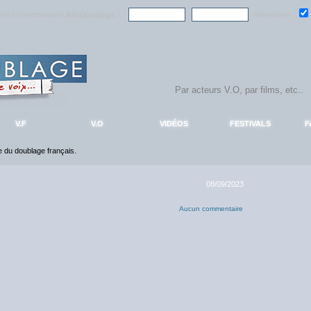
ndre la communauté
AlloDoublage
!
Mémoriser :
V.F
V.O
VIDÉOS
FESTIVALS
F
ce du doublage français.
08/09/2023
Aucun commentaire