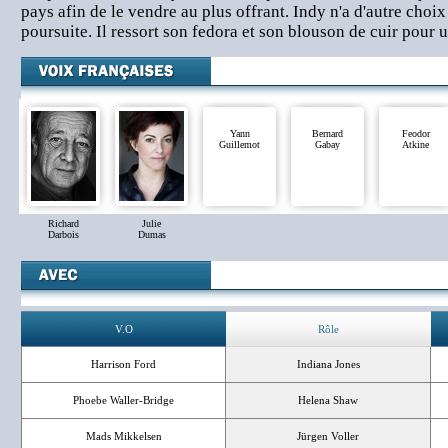
pays afin de le vendre au plus offrant. Indy n'a d'autre choix
poursuite. Il ressort son fedora et son blouson de cuir pour u
Yann
Bernard
Feodor
Guillemot
Gabay
Atkine
Richard
Julie
Darbois
Dumas
V.O
Rôle
Harrison Ford
Indiana Jones
Phoebe Waller-Bridge
Helena Shaw
Mads Mikkelsen
Jürgen Voller