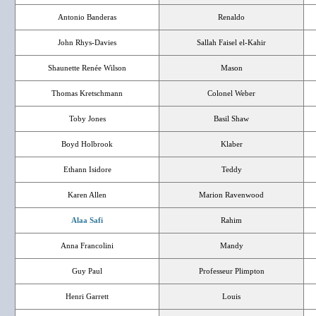
Antonio Banderas
Renaldo
John Rhys-Davies
Sallah Faisel el-Kahir
Shaunette Renée Wilson
Mason
Thomas Kretschmann
Colonel Weber
Toby Jones
Basil Shaw
Boyd Holbrook
Klaber
Ethann Isidore
Teddy
Karen Allen
Marion Ravenwood
Alaa Safi
Rahim
Anna Francolini
Mandy
Guy Paul
Professeur Plimpton
Henri Garrett
Louis