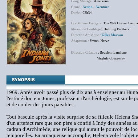
Long Métrage
: Américain
Genre
:
Action
-
Aventure
Durée
: 02h34
Distributeur Français
: The Walt Disney Compa
Maison de Doublage
: Dubbing Brothers
Direction Artistique
:
Gilles Morvan
Adaptation
: Franck Herve
Direction Créative
: Boualem Lamhene
Virginie Courgenay
1969. Après avoir passé plus de dix ans à enseigner au Hun
l'estimé docteur Jones, professeur d'archéologie, est sur le p
et de couler des jours paisibles.
Tout bascule après la visite surprise de sa filleule Helena Sh
d'un artefact rare que son père a confié à Indy des années a
cadran d'Archimède, une relique qui aurait le pouvoir de loca
temporelles. En arnaqueuse accomplie, Helena vole l’objet e