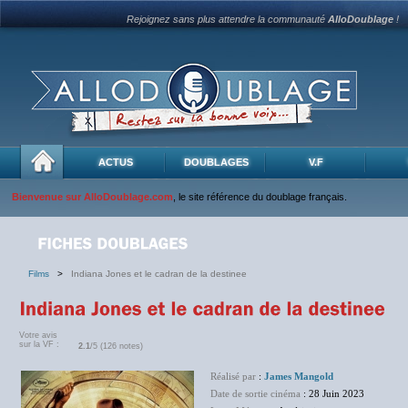
Rejoignez sans plus attendre la communauté
AlloDoublage
!
ACTUS
DOUBLAGES
V.F
Bienvenue sur AlloDoublage.com
, le site référence du doublage français.
Films
>
Indiana Jones et le cadran de la destinee
Votre avis
sur la VF :
2.1
/5 (126 notes)
Réalisé par
:
James Mangold
Date de sortie cinéma
: 28 Juin 2023