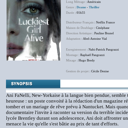
Long Métrage
: Américain
Genre
:
Drame
-
Thriller
Durée
: 01h55
Distributeur Français
: Netflix France
Maison de Doublage
: Cinéphase
Direction Artistique
: Pauline Brunel
Adaptation
: Abel-Antoine Vial
Enregistrement
: Nabi-Patrick Pangrazzi
Montage
: Raphaël Pangrazzi
Mixage
: Hugo Bredy
Gestion de projet
: Cécile Denise
Ani FaNelli, New-Yorkaise à la langue bien pendue, semble t
heureuse : un poste convoité à la rédaction d'un magazine r
tomber et un mariage de rêve prévu à Nantucket. Mais quand 
documentaire l'invite à raconter sa version du terrible incid
lycée Brentley durant son adolescence, Ani doit affronter u
menace la vie qu'elle s'est bâtie au prix de tant d'efforts.