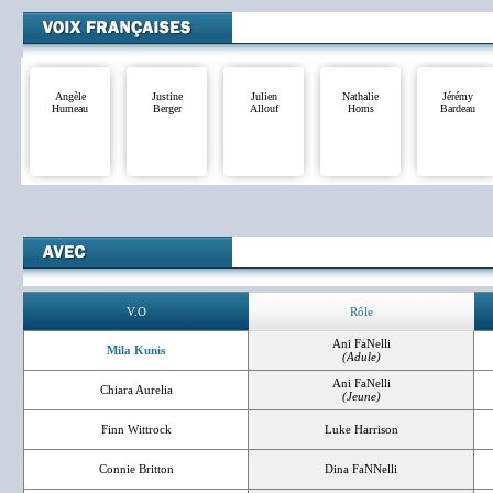
Angèle
Justine
Julien
Nathalie
Jérémy
Humeau
Berger
Allouf
Homs
Bardeau
V.O
Rôle
Ani FaNelli
Mila Kunis
(Adule)
Ani FaNelli
Chiara Aurelia
(Jeune)
Finn Wittrock
Luke Harrison
Connie Britton
Dina FaNNelli