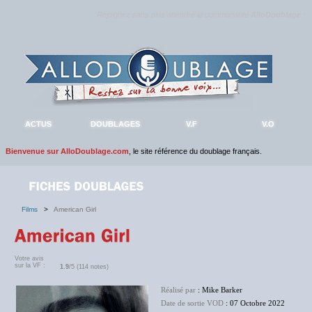
Rejoignez sans plus attendre la communauté
AlloDoublage
!
ACTUS
DOUBLAGES
V.F
V.O
Bienvenue sur AlloDoublage.com
, le site référence du doublage français.
Films
>
American Girl
Votre avis
sur la VF :
1.9
/5 (114 notes)
Réalisé par
: Mike Barker
Date de sortie VOD
: 07 Octobre 2022