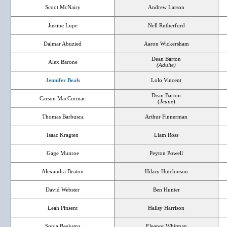
Scoot McNairy
Andrew Larson
Justine Lupe
Nell Rutherford
Dalmar Abuzied
Aaron Wickersham
Dean Barton
Alex Barone
(Adulte)
Jennifer Beals
Lolo Vincent
Dean Barton
Carson MacCormac
(
Jeune
)
Thomas Barbusca
Arthur Finnerman
Isaac Kragten
Liam Ross
Gage Munroe
Peyton Powell
Alexandra Beaton
Hilary Hutchinson
David Webster
Ben Hunter
Leah Pinsent
Hallsy Harrison
Sonia Beeksma
Eleanor Whitman