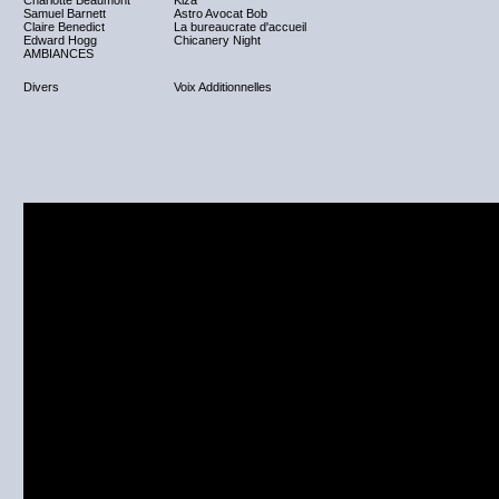
Charlotte Beaumont
Kiza
Samuel Barnett
Astro Avocat Bob
Claire Benedict
La bureaucrate d'accueil
Edward Hogg
Chicanery Night
AMBIANCES
Divers
Voix Additionnelles