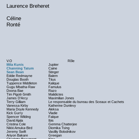
Laurence Breheret
Céline
Ronté
V.O
Rôle
Mila Kunis
Jupiter
Channing Tatum
Caine
Sean Bean
Stinger
Eddie Redmayne
Balem
Douglas Booth
Titus
Tuppence Middleton
Kalique
Gugu Mbatha-Raw
Famulus
Doona Bae
Razo
Tim Pigott-Smith
Malidictes
James D'Arcy
Maximilian Jones
Terry Gilliam
Le responsable du bureau des Sceaux et Cachets
Vanessa Kirby
Katherine Dunlevy
Maria Doyle Kennedy
Aleksa
Kick Gurry
Vladie
Spencer Wilding
Falque
David Ajala
Ibis
Cristina Cole
Gemma Chatterjee
Nikki Amuka-Bird
Diomika Tsing
Jeremy Swift
Vasilliy Bolodnikov
Ariyon Bakare
Greegan