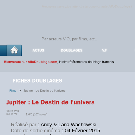
Rejoignez sans plus attendre la communauté
AlloDoublage
!
ACTUS
DOUBLAGES
V.F
Bienvenue sur AlloDoublage.com
, le site référence du doublage français.
Films
>
Jupiter : Le Destin de l'univers
Votre avis
sur la VF :
2.0
/5 (107 notes)
Réalisé par
: Andy & Lana Wachowski
Date de sortie cinéma
: 04 Février 2015