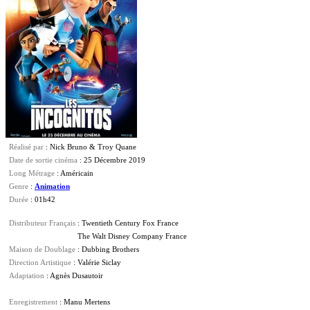
Réalisé par
: Nick Bruno & Troy Quane
Date de sortie cinéma
: 25 Décembre 2019
Long Métrage
: Américain
Genre
:
Animation
Durée
: 01h42
Distributeur Français
: Twentieth Century Fox France
The Walt Disney Company France
Maison de Doublage
: Dubbing Brothers
Direction Artistique
: Valérie Siclay
Adaptation
: Agnès Dusautoir
Enregistrement
: Manu Mertens