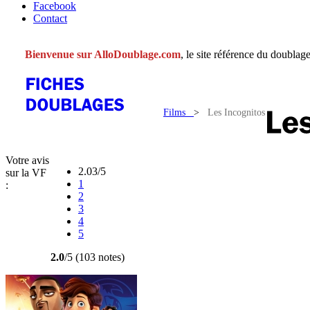
Facebook
Contact
Bienvenue sur AlloDoublage.com
, le site référence du doublage
Films
>
Les Incognitos
Votre avis
2.03/5
sur la VF
1
:
2
3
4
5
2.0
/5 (103 notes)