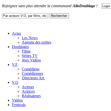
Rejoignez sans plus attendre la communauté
AlloDoublage
!
Actus
Les News
Agenda des sorties
Doublages
Films
Séries TV
Jeux Vidéos
V.F
Comédiens
Comédiennes
Directeurs Art.
V.O
Acteurs
Actrices
Réalisateurs
Vidéos
Festivals