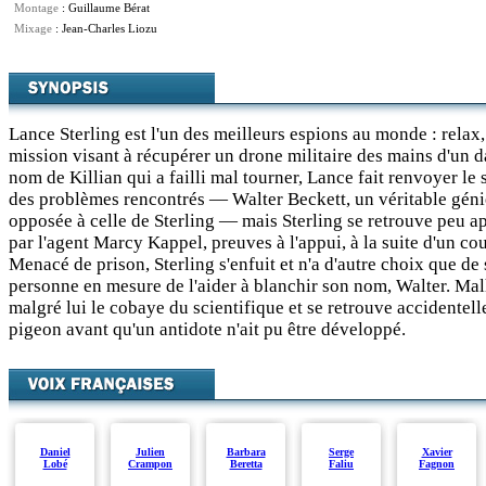
Montage
: Guillaume Bérat
Mixage
: Jean-Charles Liozu
Lance Sterling est l'un des meilleurs espions au monde : relax,
mission visant à récupérer un drone militaire des mains d'un
nom de Killian qui a failli mal tourner, Lance fait renvoyer le s
des problèmes rencontrés — Walter Beckett, un véritable génie
opposée à celle de Sterling — mais Sterling se retrouve peu a
par l'agent Marcy Kappel, preuves à l'appui, à la suite d'un co
Menacé de prison, Sterling s'enfuit et n'a d'autre choix que de 
personne en mesure de l'aider à blanchir son nom, Walter. Mal
malgré lui le cobaye du scientifique et se retrouve accidentel
pigeon avant qu'un antidote n'ait pu être développé.
Daniel
Julien
Barbara
Serge
Xavier
Lobé
Crampon
Beretta
Faliu
Fagnon