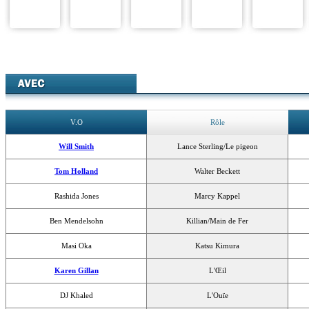
V.O
Rôle
Will Smith
Lance Sterling/Le pigeon
Tom Holland
Walter Beckett
Rashida Jones
Marcy Kappel
Ben Mendelsohn
Killian/Main de Fer
Masi Oka
Katsu Kimura
Karen Gillan
L'Œil
DJ Khaled
L'Ouïe