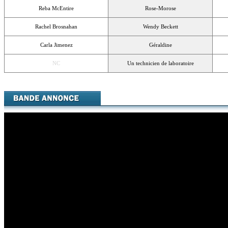
Reba McEntire
Rose-Morose
Rachel Brosnahan
Wendy Beckett
Carla Jimenez
Géraldine
NC
Un technicien de laboratoire