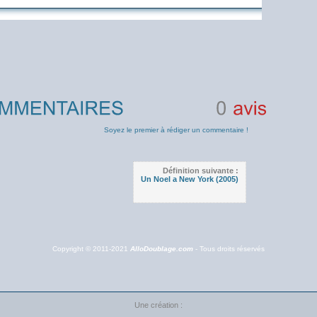
0
avis
Soyez le premier à rédiger un commentaire !
Définition suivante :
Un Noel a New York (2005)
Copyright © 2011-2021
AlloDoublage.com
- Tous droits réservés
Une création :