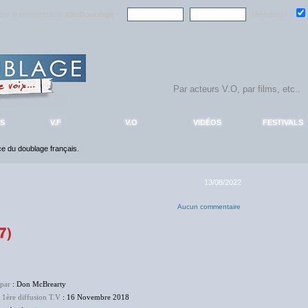
ndre la communauté
AlloDoublage
!
Mémoriser :
S
V.F
V.O
VIDÉOS
FESTIVALS
nce du doublage français.
13/08/2022
Aucun commentaire
 par
: Don McBrearty
 1ère diffusion T.V
: 16 Novembre 2018