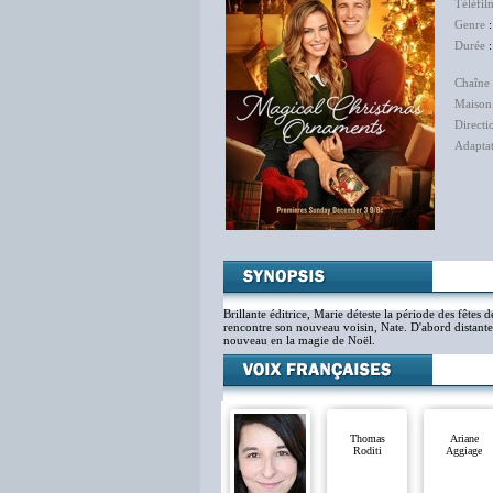
Téléfil
Genre
Durée
:
Chaîne 
Maison
Directi
Adapta
Brillante éditrice, Marie déteste la période des fêtes
rencontre son nouveau voisin, Nate. D'abord distante, e
nouveau en la magie de Noël.
Thomas
Ariane
Roditi
Aggiage