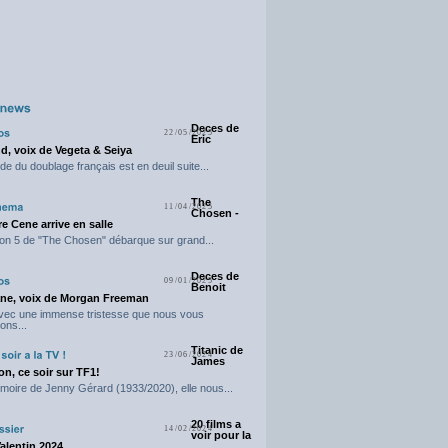
Deces de
22/05/2025
Eric
d, voix de Vegeta & Seiya
e du doublage français est en deuil suite...
The
11/04/2025
Chosen -
e Cene arrive en salle
on 5 de "The Chosen" débarque sur grand...
Deces de
09/01/2025
Benoit
ne, voix de Morgan Freeman
avec une immense tristesse que nous vous
ons...
Titanic de
23/06/2024
James
n, ce soir sur TF1!
moire de Jenny Gérard (1933/2020), elle nous...
20 films a
14/02/2024
voir pour la
Valentin 2024