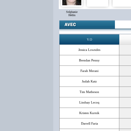
Stéphanie
Hédin
V.O
Jessica Lowndes
Brendan Penny
Farah Merani
Judah Katz
Tim Matheson
Lindsay Lecoq
Kristen Kurnik
Darrell Faria