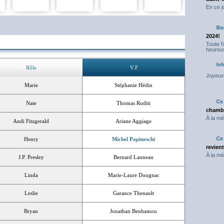
En ce j
2024!
Toute l
heureus
Rôle
V.F
Joyeux 
Marie
Stéphanie Hédin
Nate
Thomas Roditi
chambr
À la mé
Andi Fitzgerald
Ariane Aggiage
Henry
Michel Papineschi
revien
À la mé
J.P. Presley
Bernard Lanneau
Linda
Marie-Laure Dougnac
Leslie
Garance Thenault
Bryan
Jonathan Benhamou