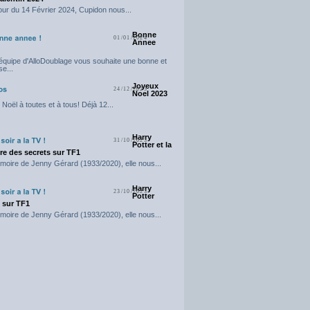
our du 14 Février 2024, Cupidon nous...
Bonne
01/01/2024
Annee
'équipe d'AlloDoublage vous souhaite une bonne et
e...
Joyeux
24/12/2023
Noel 2023
Noël à toutes et à tous! Déjà 12...
Harry
31/10/2023
Potter et la
e des secrets sur TF1
moire de Jenny Gérard (1933/2020), elle nous...
Harry
23/10/2023
Potter
t sur TF1
moire de Jenny Gérard (1933/2020), elle nous...