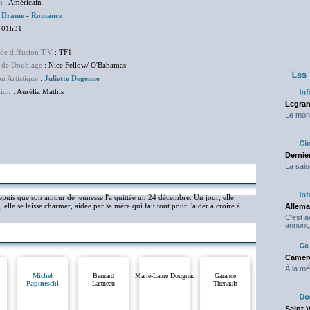
m
: Américain
:
Drame
-
Romance
 01h31
de diffusion T.V
: TF1
 de Doublage
: Nice Fellow/ O'Bahamas
on Artistique
:
Juliette Degenne
tion
: Aurélia Mathis
Legran
Le mond
Dernier
La sais
 depuis que son amour de jeunesse l'a quittée un 24 décembre. Un jour, elle
lle se laisse charmer, aidée par sa mère qui fait tout pour l'aider à croire à
Allema
C'est 
annonç
Camero
À la mé
Michel
Bernard
Marie-Laure Dougnac
Garance
Papineschi
Lanneau
Thenault
Saint 