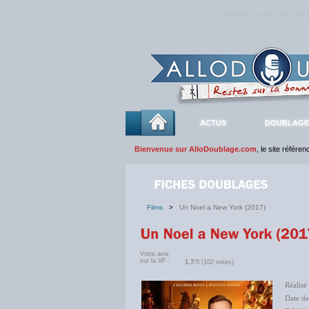
Rejoignez sans plus atte
ACTUS
DOUBLAGE
Bienvenue sur AlloDoublage.com
, le site référe
Films
>
Un Noel a New York (2017)
Votre avis
sur la VF :
1.7
/5 (102 notes)
Réalisé
Date de