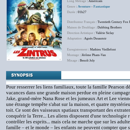
Long Métrage
: Américain
Genre
:
Aventure
-
Fantastique
Durée
: 01h27
Distributeur Français
: Twentieth Century Fox 
Maison de Doublage
: Dubbing Brothers
Direction Artistique
: Valérie Siclay
Adaptation
: Agnès Dusautoir
Enregistrement
: Mathieu Vieillefont
Montage
: Jérôme Pham-Van
Mixage
: Benoît Joly
Pour resserrer les liens familiaux, toute la famille Pearson d
vacances dans une grande maison perdue en pleine campagne.
Jake, grand-mère Nana Rose et les jumeaux Art et Lee viennen
une étrange tempête s'abat sur la maison, et quatre mystérieux
toit. Ce sont des vaisseaux spatiaux transportant des extrate
conquérir la Terre... Les aliens disposent d'une technologie
contrôler les esprits... mais cela ne marche que sur les adult
famille – et le monde – les enfants ne peuvent compter que