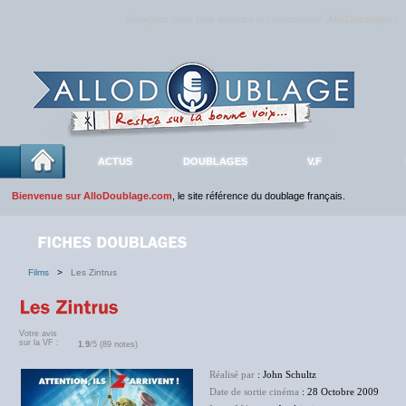
Rejoignez sans plus attendre la communauté
AlloDoublage
!
ACTUS
DOUBLAGES
V.F
Bienvenue sur AlloDoublage.com
, le site référence du doublage français.
Films
>
Les Zintrus
Votre avis
sur la VF :
1.9
/5 (89 notes)
Réalisé par
: John Schultz
Date de sortie cinéma
: 28 Octobre 2009