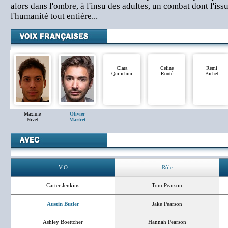
alors dans l'ombre, à l'insu des adultes, un combat dont l'iss
l'humanité tout entière...
Clara
Céline
Rémi
Quilichini
Ronté
Bichet
Maxime
Olivier
Nivet
Martret
V.O
Rôle
Carter Jenkins
Tom Pearson
Austin Butler
Jake Pearson
Ashley Boettcher
Hannah Pearson