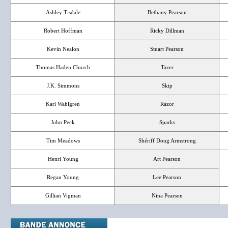
Ashley Tisdale
Bethany Pearson
Robert Hoffman
Ricky Dillman
Kevin Nealon
Stuart Pearson
Thomas Haden Church
Tazer
J.K. Simmons
Skip
Kari Wahlgren
Razor
John Peck
Sparks
Tim Meadows
Shériff Doug Armstrong
Henri Young
Art Pearson
Regan Young
Lee Pearson
Gillian Vigman
Nina Pearson