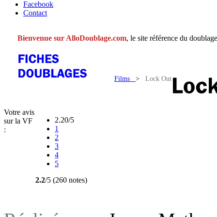
Facebook
Contact
Bienvenue sur AlloDoublage.com
, le site référence du doublage
Films
>
Lock Out
Votre avis
2.20/5
sur la VF
1
:
2
3
4
5
2.2
/5 (260 notes)