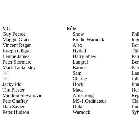
V.O
Rôle
Guy Pearce
Snow
Phi
Maggie Grace
Emilie Warnock
Ing
Vincent Regan
Alex
Bor
Joseph Gilgun
Hydell
Thi
Lennie James
Harry Shaw
Pau
Peter Stormare
Langral
Ber
Mark Tankersley
Barnes
Pat
NC
Sam
Lau
NC
Charlie
Jul
Jacky Ido
Hock
Fra
Tim Plester
Mace
Her
Miodrag Stevanovic
Armstrong
Reg
Pete Chaffey
MS-1 Ordinateur
Cla
Dan Savier
Duke
Luc
Peter Hudson
Warnock
Syl