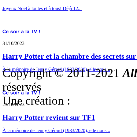
Joyeux Noël à toutes et à tous! Déjà 12...
31/10/2023
Harry Potter et la chambre des secrets su
Copyright © 2011-2021
Al
À la mémoire de Jenny Gérard (1933/2020), elle nous...
réservés
Une création :
23/10/2023
Harry Potter revient sur TF1
À la mémoire de Jenny Gérard (1933/2020), elle nous...