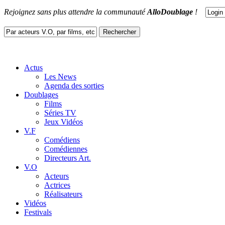
Rejoignez sans plus attendre la communauté
AlloDoublage
!
Actus
Les News
Agenda des sorties
Doublages
Films
Séries TV
Jeux Vidéos
V.F
Comédiens
Comédiennes
Directeurs Art.
V.O
Acteurs
Actrices
Réalisateurs
Vidéos
Festivals