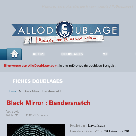
Rejoignez sans plus attendre la communauté
AlloDoublage
!
ACTUS
DOUBLAGES
V.F
Bienvenue sur AlloDoublage.com
, le site référence du doublage français.
Films
>
Black Mirror : Bandersnatch
Votre avis
sur la VF :
2.0
/5 (105 notes)
Réalisé par
: David Slade
Date de sortie en VOD
: 28 Décembre 2018