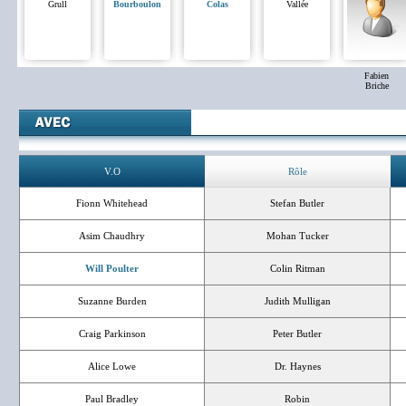
Grull
Bourboulon
Colas
Vallée
Fabien
Briche
V.O
Rôle
Fionn Whitehead
Stefan Butler
Asim Chaudhry
Mohan Tucker
Will Poulter
Colin Ritman
Suzanne Burden
Judith Mulligan
Craig Parkinson
Peter Butler
Alice Lowe
Dr. Haynes
Paul Bradley
Robin