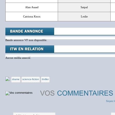
Alan Asaad
Satpal
Catriona Knox
Leslie
Bande annonce VF non disponible.
Aucun média associé.
drame
science-fiction
thriller
Soyez l