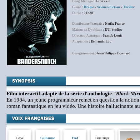
Long Métrage
: Américain
Genre
:
Drame
-
Science-Fiction
-
Thriller
Durée
: 01h30
Distributeur Français
: Netflx France
Maison de Doublage
: BTI Studios
Direction Artistique
: Franck Louis
Adaptation
: Benjamin Lob
Enregistrement
: Jean-Philippe Ecomard
Film interactif adapté de la série d'anthologie "
Black Mir
En 1984, un jeune programmeur remet en question la notion 
roman fantastique en jeu vidéo. Une histoire hallucinante 
Hervé
Guillaume
Fred
Dominique