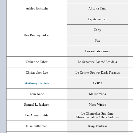
Ashley Eckstein
Ahsoka Tano
Capitaine Rex
Cody
Dee Bradley Baker
Fox
Les soldats clones
Catherine Taber
La Sénatrice Padmé Amidala
Christopher Lee
Le Comte Dooku/ Dark Tyranus
Anthony Daniels
C-3PO
Tom Kane
Maître Yoda
Samuel L. Jackson
Mace Windu
Le Chancelier Suprême
Ian Abercrombie
Sheev Palpatine / Dark Sidious
Nika Futterman
Asajj Ventress