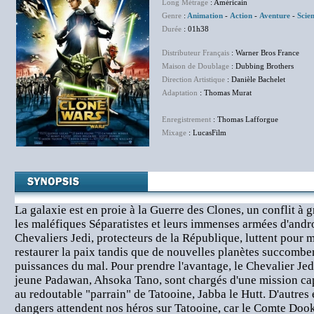
Long Métrage
: Américain
Genre
:
Animation
-
Action
-
Aventure
-
Scie
Durée
: 01h38
Distributeur Français
: Warner Bros France
Maison de Doublage
: Dubbing Brothers
Direction Artistique
: Danièle Bachelet
Adaptation
: Thomas Murat
Enregistrement
: Thomas Lafforgue
Mixage
: LucasFilm
La galaxie est en proie à la Guerre des Clones, un conflit à 
les maléfiques Séparatistes et leurs immenses armées d'andr
Chevaliers Jedi, protecteurs de la République, luttent pour m
restaurer la paix tandis que de nouvelles planètes succombe
puissances du mal. Pour prendre l'avantage, le Chevalier Je
jeune Padawan, Ahsoka Tano, sont chargés d'une mission capi
au redoutable "parrain" de Tatooine, Jabba le Hutt. D'autre
dangers attendent nos héros sur Tatooine, car le Comte Dook