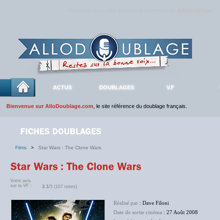
Rejoignez sans plus attendre la communauté
AlloDoublage
!
ACTUS
DOUBLAGES
V.F
Bienvenue sur AlloDoublage.com
, le site référence du doublage français.
Films
>
Star Wars : The Clone Wars
Votre avis
sur la VF :
2.1
/5 (107 notes)
Réalisé par
: Dave Filoni
Date de sortie cinéma
: 27 Août 2008