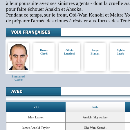
à leur poursuite avec ses sinistres agents - dont la cruelle As
pour faire échouer Anakin et Ahsoka.
Pendant ce temps, sur le front, Obi-Wan Kenobi et Maître Yo
de préparer l'armée des clones à résister aux forces des Ténè
Bruno
Olivia
Serge
Sylvie
Choël
Luccioni
Biavan
Jacob
Emmanuel
Garijo
V.O
Rôle
Matt Lanter
Anakin Skywalker
James Arnold Taylor
Obi-Wan Kenobi