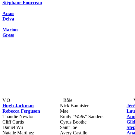
Stéphane Fourreau
Anaïs
Delva
Marion
Gress
V.O
Rôle
Hugh Jackman
Nick Bannister
Jéré
Rebecca Ferguson
Mae
Lau
Thandie Newton
Emily "
Watts
" Sanders
Ann
Cliff Curtis
Cyrus Boothe
Gild
Daniel Wu
Saint Joe
Sté
Natalie Martinez
Avery Castillo
Ana