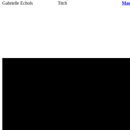
Gabrielle Echols
Titch
Mar