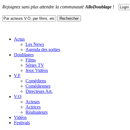
Rejoignez sans plus attendre la communauté
AlloDoublage
!
Actus
Les News
Agenda des sorties
Doublages
Films
Séries TV
Jeux Vidéos
V.F
Comédiens
Comédiennes
Directeurs Art.
V.O
Acteurs
Actrices
Réalisateurs
Vidéos
Festivals