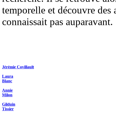
temporelle et découvre des a
connaissait pas auparavant.
Jérémie Covillault
Laura
Blanc
Annie
Milon
Gilduin
Tissier