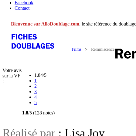
Facebook
Contact
Bienvenue sur AlloDoublage.com
, le site référence du doublage
Films
>
Reminiscence
Votre avis
1.84/5
sur la VF
1
:
2
3
4
5
1.8
/5 (128 notes)
Réalisé par
: Lisa Joy