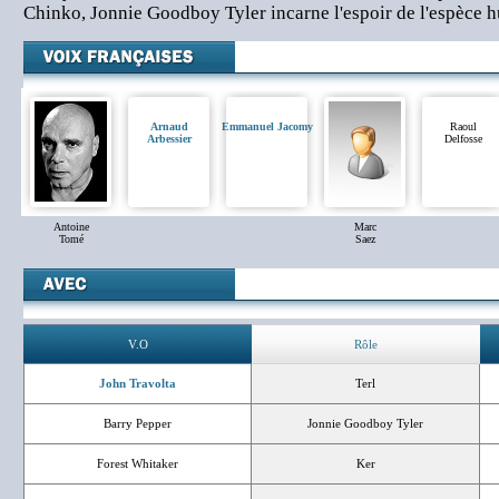
Chinko, Jonnie Goodboy Tyler incarne l'espoir de l'espèce 
Arnaud
Emmanuel Jacomy
Raoul
Arbessier
Delfosse
Antoine
Marc
Tomé
Saez
V.O
Rôle
John Travolta
Terl
Barry Pepper
Jonnie Goodboy Tyler
Forest Whitaker
Ker