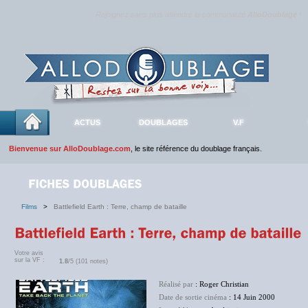
Rejoignez sans plus attendre la communauté
AlloDoublage
!
ACTUS
DOUBLAGES
V.F
Bienvenue sur AlloDoublage.com
, le site référence du doublage français.
Films
>
Battlefield Earth : Terre, champ de bataille
Votre avis
sur la VF :
1.8
/5 (101 notes)
Réalisé par
: Roger Christian
Date de sortie cinéma
: 14 Juin 2000