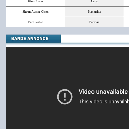
Kim Coates
Carlo
Shaun Austin-Olsen
Planetship
Earl Pastko
Barman