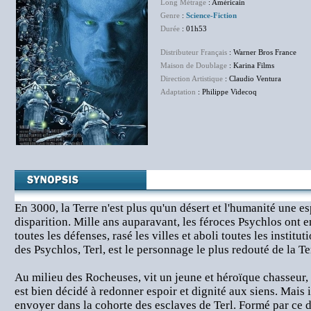
Long Métrage
: Américain
Genre
:
Science-Fiction
Durée
: 01h53
Distributeur Français
: Warner Bros France
Maison de Doublage
: Karina Films
Direction Artistique
: Claudio Ventura
Adaptation
: Philippe Videcoq
En 3000, la Terre n'est plus qu'un désert et l'humanité une e
disparition. Mille ans auparavant, les féroces Psychlos ont e
toutes les défenses, rasé les villes et aboli toutes les institut
des Psychlos, Terl, est le personnage le plus redouté de la Te
Au milieu des Rocheuses, vit un jeune et héroïque chasseur,
est bien décidé à redonner espoir et dignité aux siens. Mais il
envoyer dans la cohorte des esclaves de Terl. Formé par ce d