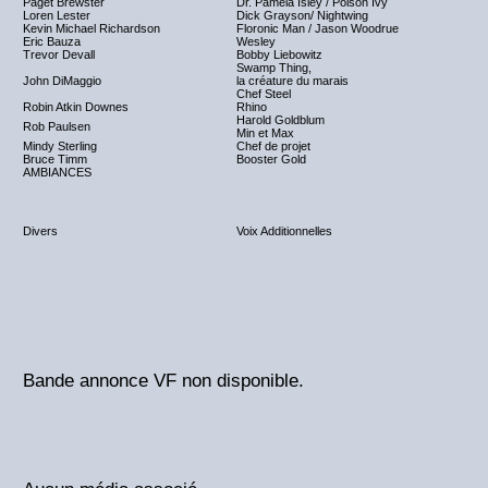
Paget Brewster
Dr. Pamela Isley / Poison Ivy
Loren Lester
Dick Grayson/ Nightwing
Kevin Michael Richardson
Floronic Man / Jason Woodrue
Eric Bauza
Wesley
Trevor Devall
Bobby Liebowitz
Swamp Thing,
John DiMaggio
la créature du marais
Chef Steel
Robin Atkin Downes
Rhino
Harold Goldblum
Rob Paulsen
Min et Max
Mindy Sterling
Chef de projet
Bruce Timm
Booster Gold
AMBIANCES
Divers
Voix Additionnelles
Bande annonce VF non disponible.