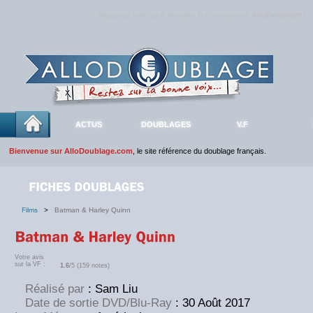
Rejoignez sans plus attendre la communauté
AlloDoublage
!
ACTUS
DOUBLAGES
V.F
Bienvenue sur AlloDoublage.com
, le site référence du doublage français.
Films
>
Batman & Harley Quinn
Votre avis
sur la VF :
1.6
/5 (159 notes)
Réalisé par
:
Sam Liu
Date de sortie DVD/Blu-Ray
: 30 Août 2017