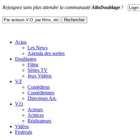
Rejoignez sans plus attendre la communauté
AlloDoublage
!
Actus
Les News
Agenda des sorties
Doublages
Films
Séries TV
Jeux Vidéos
V.F
Comédiens
Comédiennes
Directeurs Art.
V.O
Acteurs
Actrices
Réalisateurs
Vidéos
Festivals