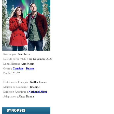
Réalisé par
: Sam Irvin
Date de sortie VOD
: 1er Novembre 2020
Long Métrage
: Américain
Genre
:
Comédie
-
Drame
Durée
: 01h25
Distributeur Français
: Netflix France
Maison de Doublage
: Imagine
Direction Artistique
:
Nathanel Alimi
Adaptation
: Alexa Donda