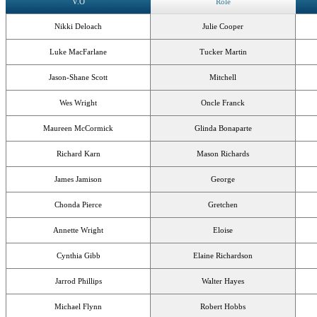
V.O
Rôle
Nikki Deloach
Julie Cooper
Luke MacFarlane
Tucker Martin
Jason-Shane Scott
Mitchell
Wes Wright
Oncle Franck
Maureen McCormick
Glinda Bonaparte
Richard Karn
Mason Richards
James Jamison
George
Chonda Pierce
Gretchen
Annette Wright
Eloise
Cynthia Gibb
Elaine Richardson
Jarrod Phillips
Walter Hayes
Michael Flynn
Robert Hobbs