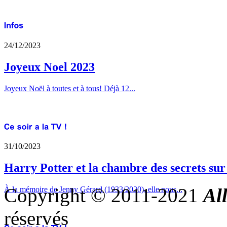
24/12/2023
Joyeux Noel 2023
Joyeux Noël à toutes et à tous! Déjà 12...
31/10/2023
Harry Potter et la chambre des secrets su
Copyright © 2011-2021
Al
À la mémoire de Jenny Gérard (1933/2020), elle nous...
réservés