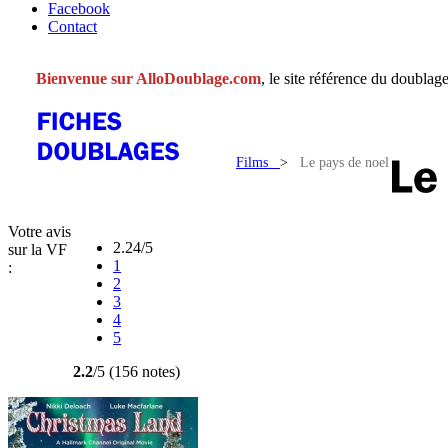
Facebook
Contact
Bienvenue sur AlloDoublage.com
, le site référence du doublage
Films
>
Le pays de noel
Votre avis
2.24/5
sur la VF
1
:
2
3
4
5
2.2
/5 (156 notes)