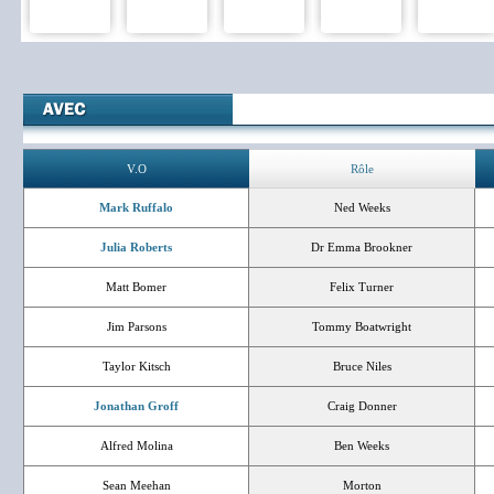
V.O
Rôle
Mark Ruffalo
Ned Weeks
Julia Roberts
Dr Emma Brookner
Matt Bomer
Felix Turner
Jim Parsons
Tommy Boatwright
Taylor Kitsch
Bruce Niles
Jonathan Groff
Craig Donner
Alfred Molina
Ben Weeks
Sean Meehan
Morton