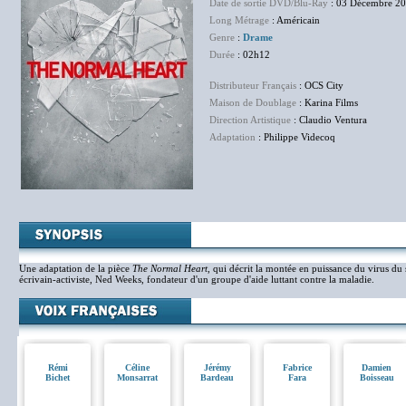
Date de sortie DVD/Blu-Ray
: 03 Décembre 2
Long Métrage
: Américain
Genre
:
Drame
Durée
: 02h12
Distributeur Français
: OCS City
Maison de Doublage
: Karina Films
Direction Artistique
: Claudio Ventura
Adaptation
: Philippe Videcoq
Une adaptation de la pièce
The Normal Heart
, qui décrit la montée en puissance du virus du 
écrivain-activiste, Ned Weeks, fondateur d'un groupe d'aide luttant contre la maladie.
Rémi
Céline
Jérémy
Fabrice
Damien
Bichet
Monsarrat
Bardeau
Fara
Boisseau