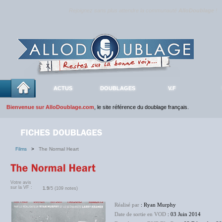
Rejoignez sans plus attendre la communauté
AlloDoublage
!
ACTUS
DOUBLAGES
V.F
Bienvenue sur AlloDoublage.com
, le site référence du doublage français.
Films
>
The Normal Heart
Votre avis
sur la VF :
1.9
/5 (109 notes)
Réalisé par
: Ryan Murphy
Date de sortie en VOD
: 03 Juin 2014